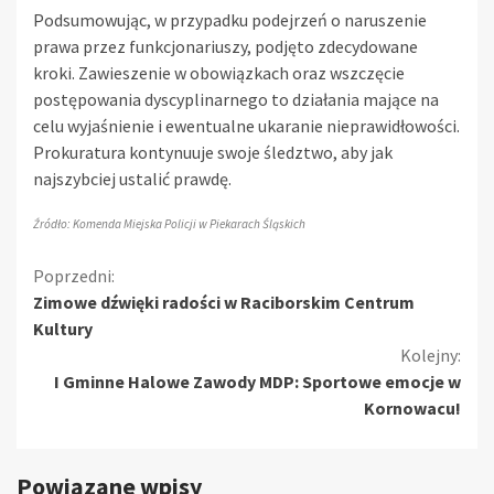
Podsumowując, w przypadku podejrzeń o naruszenie
prawa przez funkcjonariuszy, podjęto zdecydowane
kroki. Zawieszenie w obowiązkach oraz wszczęcie
postępowania dyscyplinarnego to działania mające na
celu wyjaśnienie i ewentualne ukaranie nieprawidłowości.
Prokuratura kontynuuje swoje śledztwo, aby jak
najszybciej ustalić prawdę.
Źródło: Komenda Miejska Policji w Piekarach Śląskich
Kontynuuj
Poprzedni:
Zimowe dźwięki radości w Raciborskim Centrum
czytanie
Kultury
Kolejny:
I Gminne Halowe Zawody MDP: Sportowe emocje w
Kornowacu!
Powiązane wpisy