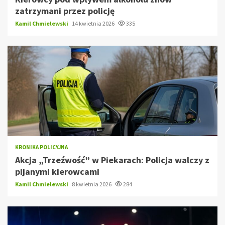
zatrzymani przez policję
Kamil Chmielewski
14 kwietnia 2026
335
KRONIKA POLICYJNA
Akcja „Trzeźwość” w Piekarach: Policja walczy z
pijanymi kierowcami
Kamil Chmielewski
8 kwietnia 2026
284