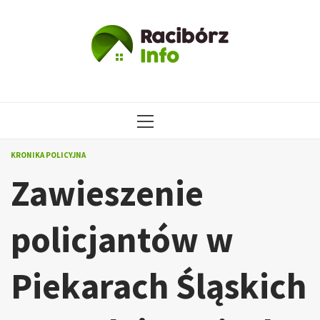
Przejdź
do
treści
MENU
GŁÓWNE
KRONIKA POLICYJNA
Zawieszenie
policjantów w
Piekarach Śląskich