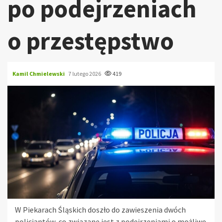
po podejrzeniach
o przestępstwo
Kamil Chmielewski
7 lutego 2026
419
W Piekarach Śląskich doszło do zawieszenia dwóch
policjantów, co związane jest z podejrzeniami o możliwe