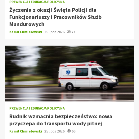
PREWENCJA I EDUKACJA POLICYJNA
Życzenia z okazji Święta Policji dla
Funkcjonariuszy i Pracowników Służb
Mundurowych
Kamil Chmielewski
25 lipca 2026
77
PREWENCJA I EDUKACJA POLICYJNA
Rudnik wzmacnia bezpieczeństwo: nowa
przyczepa do transportu wody pitnej
Kamil Chmielewski
25 lipca 2026
66