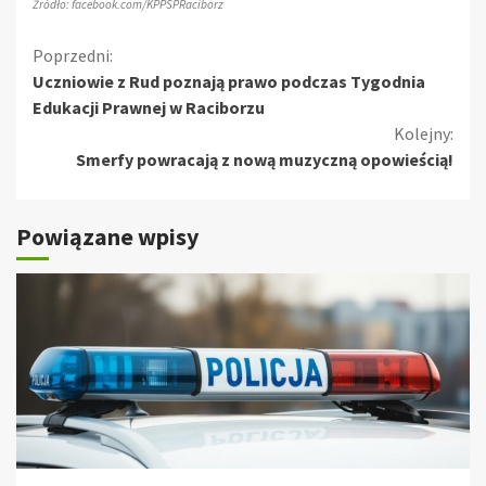
Źródło: facebook.com/KPPSPRaciborz
Kontynuuj
Poprzedni:
Uczniowie z Rud poznają prawo podczas Tygodnia
czytanie
Edukacji Prawnej w Raciborzu
Kolejny:
Smerfy powracają z nową muzyczną opowieścią!
Powiązane wpisy