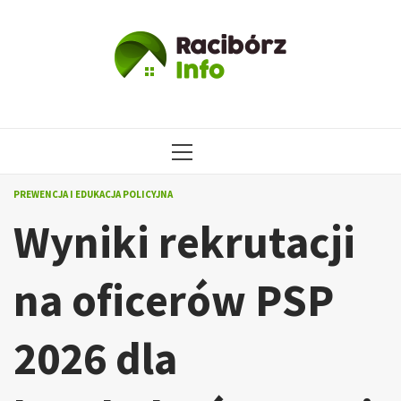
Przejdź
do
treści
MENU
GŁÓWNE
PREWENCJA I EDUKACJA POLICYJNA
Wyniki rekrutacji
na oficerów PSP
2026 dla