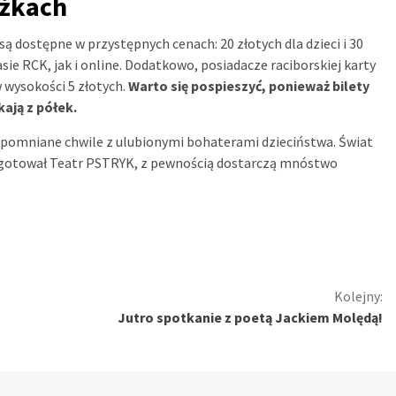
iżkach
ą dostępne w przystępnych cenach: 20 złotych dla dzieci i 30
sie RCK, jak i online. Dodatkowo, posiadacze raciborskiej karty
 wysokości 5 złotych.
Warto się pospieszyć, ponieważ bilety
ają z półek.
zapomniane chwile z ulubionymi bohaterami dzieciństwa. Świat
zygotował Teatr PSTRYK, z pewnością dostarczą mnóstwo
Kolejny:
Jutro spotkanie z poetą Jackiem Molędą!