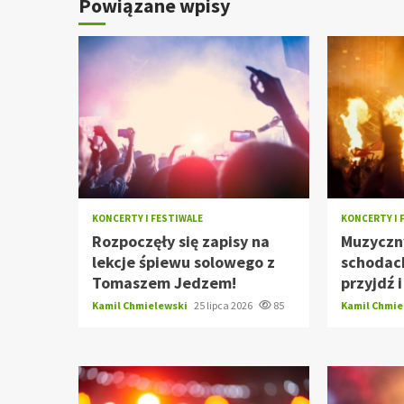
Powiązane wpisy
KONCERTY I FESTIWALE
KONCERTY I 
Rozpoczęły się zapisy na
Muzyczn
lekcje śpiewu solowego z
schodach
Tomaszem Jedzem!
przyjdź 
Kamil Chmielewski
25 lipca 2026
85
Kamil Chmi