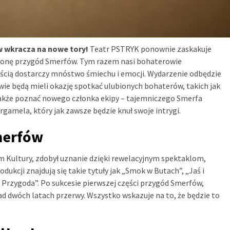
 wkracza na nowe tory!
Teatr PSTRYK ponownie zaskakuje
słonę przygód Smerfów. Tym razem nasi bohaterowie
ścią dostarczy mnóstwo śmiechu i emocji. Wydarzenie odbędzie
zowie będą mieli okazję spotkać ulubionych bohaterów, takich jak
także poznać nowego członka ekipy – tajemniczego Smerfa
gamela, który jak zawsze będzie knuł swoje intrygi.
merfów
m Kultury, zdobył uznanie dzięki rewelacyjnym spektaklom,
dukcji znajdują się takie tytuły jak „Smok w Butach”, „Jaś i
 Przygoda”. Po sukcesie pierwszej części przygód Smerfów,
ad dwóch latach przerwy. Wszystko wskazuje na to, że będzie to