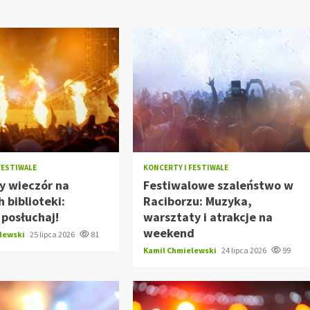
FESTIWALE
KONCERTY I FESTIWALE
y wieczór na
Festiwalowe szaleństwo w
 biblioteki:
Raciborzu: Muzyka,
i posłuchaj!
warsztaty i atrakcje na
weekend
elewski
25 lipca 2026
81
Kamil Chmielewski
24 lipca 2026
99