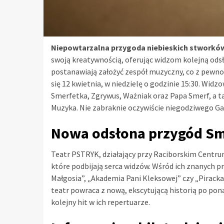
Niepowtarzalna przygoda niebieskich stworków
swoją kreatywnością, oferując widzom kolejną od
postanawiają założyć zespół muzyczny, co z pewno
się 12 kwietnia, w niedzielę o godzinie 15:30. Wid
Smerfetka, Zgrywus, Ważniak oraz Papa Smerf, a 
Muzyka. Nie zabraknie oczywiście niegodziwego Gar
Nowa odsłona przygód S
Teatr PSTRYK, działający przy Raciborskim Centru
które podbijają serca widzów. Wśród ich znanych pro
Małgosia”, „Akademia Pani Kleksowej” czy „Piracka
teatr powraca z nową, ekscytującą historią po pon
kolejny hit w ich repertuarze.