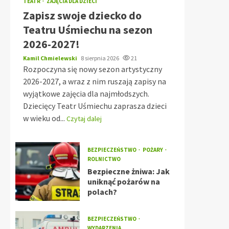
TEATR
ZAJĘCIA DLA DZIECI
Zapisz swoje dziecko do
Teatru Uśmiechu na sezon
2026-2027!
Kamil Chmielewski
8 sierpnia 2026
21
Rozpoczyna się nowy sezon artystyczny
2026-2027, a wraz z nim ruszają zapisy na
wyjątkowe zajęcia dla najmłodszych.
Dziecięcy Teatr Uśmiechu zaprasza dzieci
w wieku od...
Czytaj dalej
BEZPIECZEŃSTWO
POŻARY
ROLNICTWO
Bezpieczne żniwa: Jak
uniknąć pożarów na
polach?
BEZPIECZEŃSTWO
WYDARZENIA