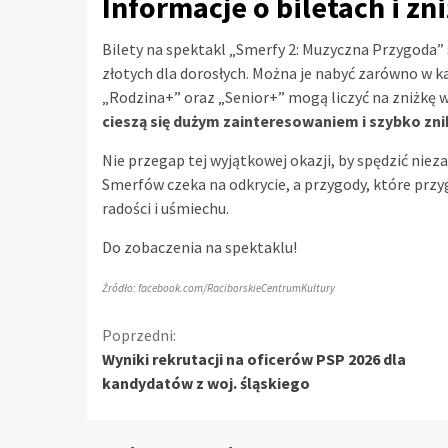
Informacje o biletach i zn
Bilety na spektakl „Smerfy 2: Muzyczna Przygoda” s
złotych dla dorosłych. Można je nabyć zarówno w ka
„Rodzina+” oraz „Senior+” mogą liczyć na zniżkę w
cieszą się dużym zainteresowaniem i szybko znik
Nie przegap tej wyjątkowej okazji, by spędzić nie
Smerfów czeka na odkrycie, a przygody, które pr
radości i uśmiechu.
Do zobaczenia na spektaklu!
Źródło: facebook.com/RaciborskieCentrumKultury
Kontynuuj
Poprzedni:
Wyniki rekrutacji na oficerów PSP 2026 dla
czytanie
kandydatów z woj. śląskiego