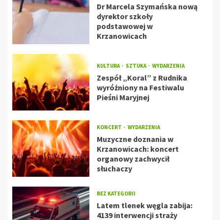
Dr Marcela Szymańska nową
dyrektor szkoły
podstawowej w
Krzanowicach
KULTURA
SZTUKA
WYDARZENIA
Zespół „Koral” z Rudnika
wyróżniony na Festiwalu
Pieśni Maryjnej
KONCERT
WYDARZENIA
Muzyczne doznania w
Krzanowicach: koncert
organowy zachwycił
słuchaczy
BEZ KATEGORII
Latem tlenek węgla zabija:
4139 interwencji straży