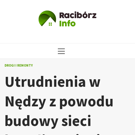
Przejdź
do
treści
MENU
GŁÓWNE
DROGI I REMONTY
Utrudnienia w
Nędzy z powodu
budowy sieci