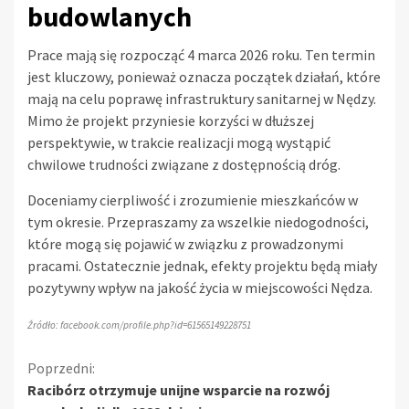
budowlanych
Prace mają się rozpocząć 4 marca 2026 roku. Ten termin
jest kluczowy, ponieważ oznacza początek działań, które
mają na celu poprawę infrastruktury sanitarnej w Nędzy.
Mimo że projekt przyniesie korzyści w dłuższej
perspektywie, w trakcie realizacji mogą wystąpić
chwilowe trudności związane z dostępnością dróg.
Doceniamy cierpliwość i zrozumienie mieszkańców w
tym okresie. Przepraszamy za wszelkie niedogodności,
które mogą się pojawić w związku z prowadzonymi
pracami. Ostatecznie jednak, efekty projektu będą miały
pozytywny wpływ na jakość życia w miejscowości Nędza.
Źródło: facebook.com/profile.php?id=61565149228751
Kontynuuj
Poprzedni:
Racibórz otrzymuje unijne wsparcie na rozwój