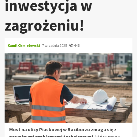
inwestycja w
zagrożeniu!
Kamil Chmielewski
7 września 2025
446
Most na ulicy Piaskowej w Raciborzu zmaga się z
poważnymi problemami technicznymi
, które mogą