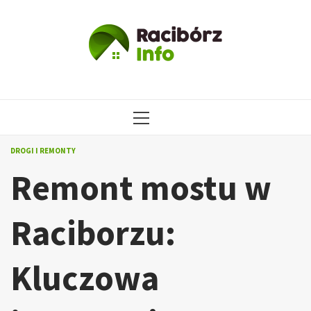
Przejdź
do
treści
MENU
GŁÓWNE
DROGI I REMONTY
Remont mostu w
Raciborzu:
Kluczowa