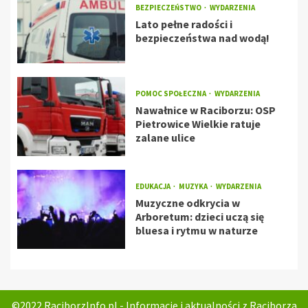
BEZPIECZEŃSTWO
WYDARZENIA
Lato pełne radości i
bezpieczeństwa nad wodą!
POMOC SPOŁECZNA
WYDARZENIA
Nawałnice w Raciborzu: OSP
Pietrowice Wielkie ratuje
zalane ulice
EDUKACJA
MUZYKA
WYDARZENIA
Muzyczne odkrycia w
Arboretum: dzieci uczą się
bluesa i rytmu w naturze
©2022 RaciborzInfo.pl - Informacje i aktualności z Raciborza