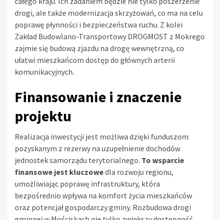
całego kraju. Ich zadaniem będzie nie tylko poszerzenie
drogi, ale także modernizacja skrzyżowań, co ma na celu
poprawę płynności i bezpieczeństwa ruchu. Z kolei
Zakład Budowlano-Transportowy DROGMOST z Mokrego
zajmie się budową zjazdu na drogę wewnętrzną, co
ułatwi mieszkańcom dostęp do głównych arterii
komunikacyjnych.
Finansowanie i znaczenie
projektu
Realizacja inwestycji jest możliwa dzięki funduszom
pozyskanym z rezerwy na uzupełnienie dochodów
jednostek samorządu terytorialnego.
To wsparcie
finansowe jest kluczowe
dla rozwoju regionu,
umożliwiając poprawę infrastruktury, która
bezpośrednio wpływa na komfort życia mieszkańców
oraz potencjał gospodarczy gminy. Rozbudowa drogi
gminnej w Mościskach nie tylko zwiększy dostępność,