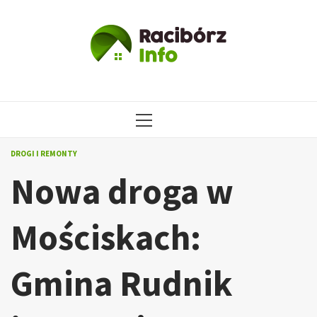
Przejdź
do
treści
MENU
GŁÓWNE
DROGI I REMONTY
Nowa droga w
Mościskach:
Gmina Rudnik