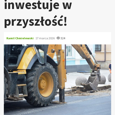
inwestuje w
przyszłość!
Kamil Chmielewski
17 marca 2026
324