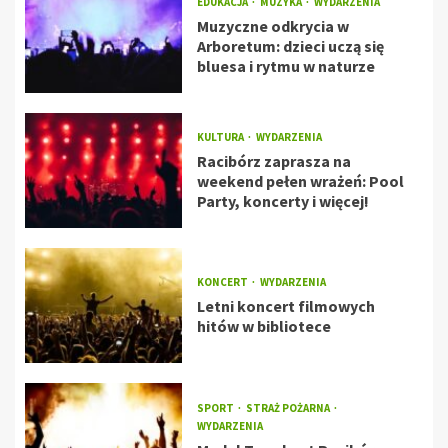
EDUKACJA
MUZYKA
WYDARZENIA
Muzyczne odkrycia w
Arboretum: dzieci uczą się
bluesa i rytmu w naturze
KULTURA
WYDARZENIA
Racibórz zaprasza na
weekend pełen wrażeń: Pool
Party, koncerty i więcej!
KONCERT
WYDARZENIA
Letni koncert filmowych
hitów w bibliotece
SPORT
STRAŻ POŻARNA
WYDARZENIA