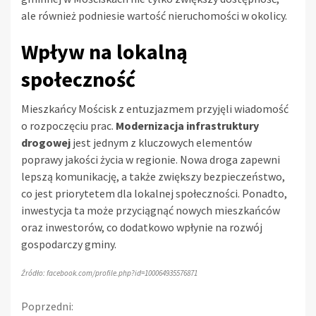
ale również podniesie wartość nieruchomości w okolicy.
Wpływ na lokalną
społeczność
Mieszkańcy Mościsk z entuzjazmem przyjęli wiadomość
o rozpoczęciu prac.
Modernizacja infrastruktury
drogowej
jest jednym z kluczowych elementów
poprawy jakości życia w regionie. Nowa droga zapewni
lepszą komunikację, a także zwiększy bezpieczeństwo,
co jest priorytetem dla lokalnej społeczności. Ponadto,
inwestycja ta może przyciągnąć nowych mieszkańców
oraz inwestorów, co dodatkowo wpłynie na rozwój
gospodarczy gminy.
Źródło: facebook.com/profile.php?id=100064935576871
Kontynuuj
Poprzedni: