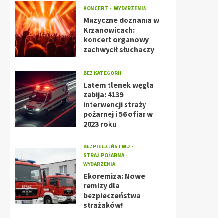
KONCERT
WYDARZENIA
Muzyczne doznania w
Krzanowicach:
koncert organowy
zachwycił słuchaczy
BEZ KATEGORII
Latem tlenek węgla
zabija: 4139
interwencji straży
pożarnej i 56 ofiar w
2023 roku
BEZPIECZEŃSTWO
STRAŻ POŻARNA
WYDARZENIA
Ekoremiza: Nowe
remizy dla
bezpieczeństwa
strażaków!