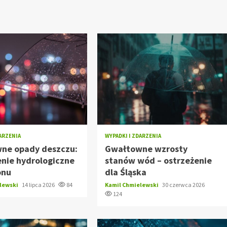
DARZENIA
WYPADKI I ZDARZENIA
ne opady deszczu:
Gwałtowne wzrosty
nie hydrologiczne
stanów wód – ostrzeżenie
onu
dla Śląska
elewski
14 lipca 2026
84
Kamil Chmielewski
30 czerwca 2026
124