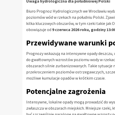
Uwaga hydrologiczna dla południowej Polski
Biuro Prognoz Hydrologicznych we Wrocławiu wyd
poziomów wód w rzekach na południu Polski. Zj
kilka kluczowych obszarów, w tym rzeki takie jak O
obowiązuje od
9 czerwca 2026 roku, godziny 13:0
Przewidywane warunki 
Prognozy wskazują na intensywne opady deszczu,
do gwałtownych wzrostów poziomu wody w rzekach,
obszarach silnie zurbanizowanych. Takie sytuacje
przekroczeniem poziomów ostrzegawczych, szczegó
możliwe kumulacje opadów w krótkim czasie.
Potencjalne zagrożenia
Intensywne, lokalne opady mogą prowadzić do w
zwłaszcza w obszarach miejskich. Mniejsze rzeki, 
być szczególnie narażone na gwałtowne wzrosty 