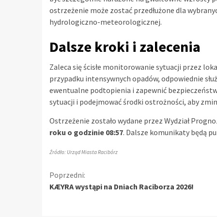
ostrzeżenie może zostać przedłużone dla wybranych
hydrologiczno-meteorologicznej.
Dalsze kroki i zalecenia
Zaleca się ścisłe monitorowanie sytuacji przez l
przypadku intensywnych opadów, odpowiednie służ
ewentualne podtopienia i zapewnić bezpieczeństw
sytuacji i podejmować środki ostrożności, aby zm
Ostrzeżenie zostało wydane przez Wydział Progn
roku o godzinie 08:57
. Dalsze komunikaty będą pu
Źródło: Urząd Miasta Racibórz
Kontynuuj
Poprzedni:
KÆYRA wystąpi na Dniach Raciborza 2026!
czytanie