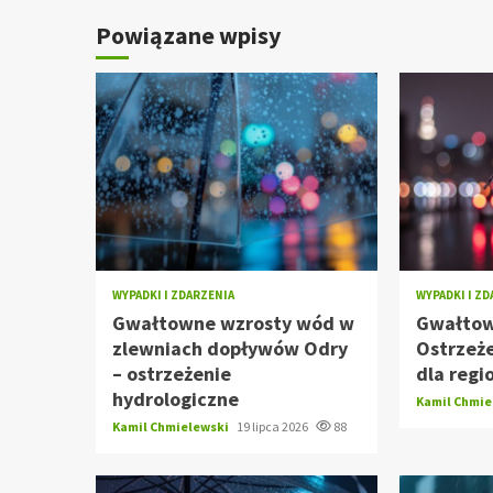
Powiązane wpisy
WYPADKI I ZDARZENIA
WYPADKI I Z
Gwałtowne wzrosty wód w
Gwałtow
zlewniach dopływów Odry
Ostrzeże
– ostrzeżenie
dla regi
hydrologiczne
Kamil Chmi
Kamil Chmielewski
19 lipca 2026
88