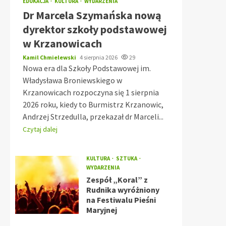
EDUKACJA
KULTURA
WYDARZENIA
Dr Marcela Szymańska nową
dyrektor szkoły podstawowej
w Krzanowicach
Kamil Chmielewski
4 sierpnia 2026
29
Nowa era dla Szkoły Podstawowej im.
Władysława Broniewskiego w
Krzanowicach rozpoczyna się 1 sierpnia
2026 roku, kiedy to Burmistrz Krzanowic,
Andrzej Strzedulla, przekazał dr Marceli...
Czytaj dalej
KULTURA
SZTUKA
WYDARZENIA
Zespół „Koral” z
Rudnika wyróżniony
na Festiwalu Pieśni
Maryjnej