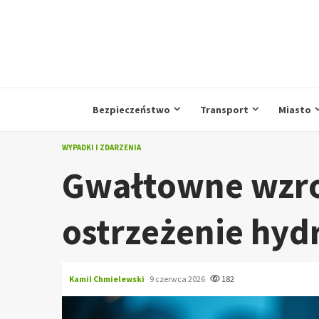
Przejdź
do
treści
Bezpieczeństwo
Transport
Miasto
WYPADKI I ZDARZENIA
Gwałtowne wzro
ostrzeżenie hyd
Kamil Chmielewski
9 czerwca 2026
182