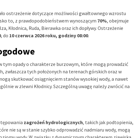
ało ostrzeżenie dotyczące możliwości gwałtownego wzrostu
awisko to, z prawdopodobieństwem wynoszącym
70%
, obejmuje
lza, Kłodnica, Ruda, Bierawka oraz ich dopływy. Ostrzeżenie
0
, do
10 czerwca 2026 roku, godziny 08:00
.
pogodowe
 w tym opady o charakterze burzowym, które mogą prowadzić
 zwłaszcza tych położonych na terenach górskich oraz w
 mogą skutkować osiągnięciem stanów wysokiej wody, a nawet
lnie w zlewni Kłodnicy. Szczególną uwagę należy zwrócić na
ystępowania
zagrożeń hydrologicznych
, takich jak podtopienia,
które nie są w stanie szybko odprowadzić nadmiaru wody, mogą
poziomu wody. W związku z dynamicznym charakterem zjawiska,