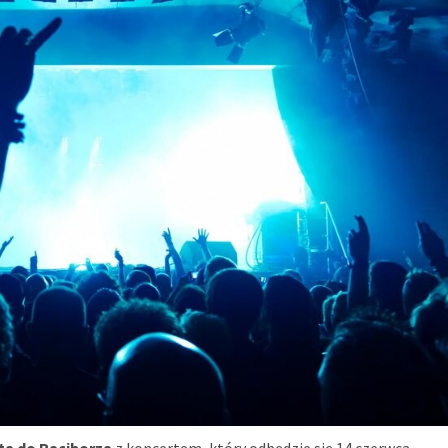
ta do Raciborza
z koncertem, który odbędzie się 14 czerwca