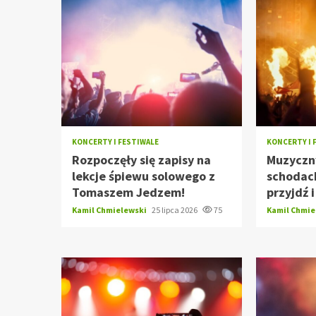
KONCERTY I FESTIWALE
KONCERTY I 
Rozpoczęły się zapisy na
Muzyczn
lekcje śpiewu solowego z
schodach
Tomaszem Jedzem!
przyjdź 
Kamil Chmielewski
25 lipca 2026
75
Kamil Chmi