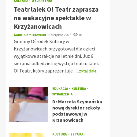
KULTURA
WYDARZENIA
Teatr lalek O! Teatr zaprasza
na wakacyjne spektakle w
Krzyżanowicach
Kamil Chmielewski
6 sierpnia 2026
16
Gminny Ośrodek Kultury w
Krzyżanowicach przygotował dla dzieci
wyjątkowe atrakcje na letnie dni. Już 6
sierpnia odbędzie się występ teatru lalek
O! Teatr, który zaprezentuje...
Czytaj dalej
EDUKACJA
KULTURA
WYDARZENIA
Dr Marcela Szymańska
nową dyrektor szkoły
podstawowej w
Krzanowicach
KULTURA
SZTUKA