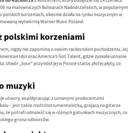
9:00 na malowniczych Bulwarach Nadodrzańskich, w popularnym
a o polskich korzeniach, obecnie działa na rynku muzycznym w
nomowaną wytwórnią Warner Music Poland.
 polskimi korzeniami
anem, nigdy nie zapomina o swoim raciborskim pochodzeniu. Jej
merican Idol oraz America’s Got Talent, gdzie zyskała uznanie
 Utwór „Sour” przyniósł jej w Polsce status złotej płyty, co
do muzyki
oje utwory, współpracując z uznanymi producentami
alu – jest także multiinstrumentalistką, grającą na gitarze
a, że potrafi odnaleźć się w różnych gatunkach muzycznych, co
rokiego grona odbiorców.