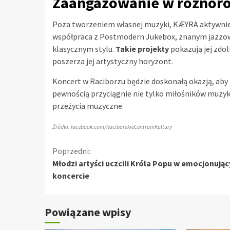
Zaangażowanie w różnoro
Poza tworzeniem własnej muzyki, KÆYRA aktywnie a
współpraca z Postmodern Jukebox, znanym jazzow
klasycznym stylu.
Takie projekty
pokazują jej zdo
poszerza jej artystyczny horyzont.
Koncert w Raciborzu będzie doskonałą okazją, aby 
pewnością przyciągnie nie tylko miłośników muzyki
przeżycia muzyczne.
Źródło: facebook.com/RaciborskieCentrumKultury
Kontynuuj
Poprzedni:
Młodzi artyści uczcili Króla Popu w emocjonują
czytanie
koncercie
Powiązane wpisy