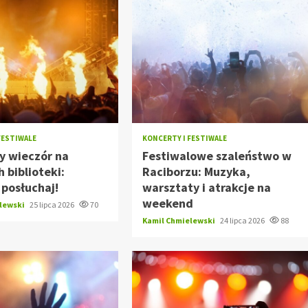
FESTIWALE
KONCERTY I FESTIWALE
y wieczór na
Festiwalowe szaleństwo w
 biblioteki:
Raciborzu: Muzyka,
i posłuchaj!
warsztaty i atrakcje na
weekend
elewski
25 lipca 2026
70
Kamil Chmielewski
24 lipca 2026
88