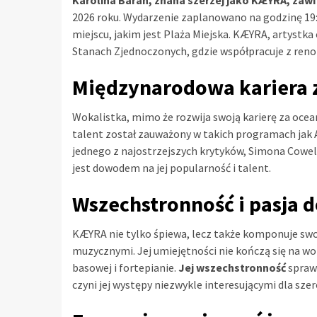
2026 roku. Wydarzenie zaplanowano na godzinę 1
miejscu, jakim jest Plaża Miejska. KÆYRA, artystk
Stanach Zjednoczonych, gdzie współpracuje z re
Międzynarodowa kariera z
Wokalistka, mimo że rozwija swoją karierę za oce
talent został zauważony w takich programach jak A
jednego z najostrzejszych krytyków, Simona Cowella.
jest dowodem na jej popularność i talent.
Wszechstronność i pasja 
KÆYRA nie tylko śpiewa, lecz także komponuje sw
muzycznymi. Jej umiejętności nie kończą się na wok
basowej i fortepianie.
Jej wszechstronność
sprawi
czyni jej występy niezwykle interesującymi dla sze