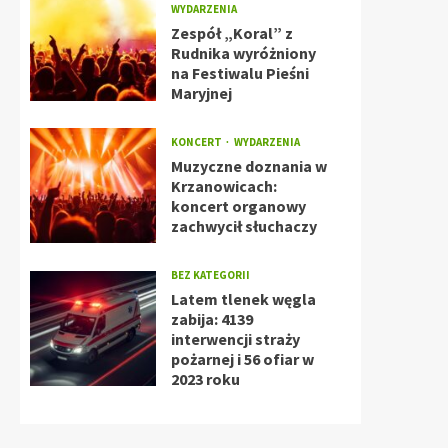
WYDARZENIA
Zespół „Koral” z
Rudnika wyróżniony
na Festiwalu Pieśni
Maryjnej
KONCERT
WYDARZENIA
Muzyczne doznania w
Krzanowicach:
koncert organowy
zachwycił słuchaczy
BEZ KATEGORII
Latem tlenek węgla
zabija: 4139
interwencji straży
pożarnej i 56 ofiar w
2023 roku