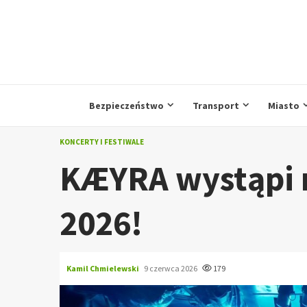
Przejdź
do
treści
Bezpieczeństwo
Transport
Miasto
KONCERTY I FESTIWALE
KÆYRA wystąpi 
2026!
Kamil Chmielewski
9 czerwca 2026
179