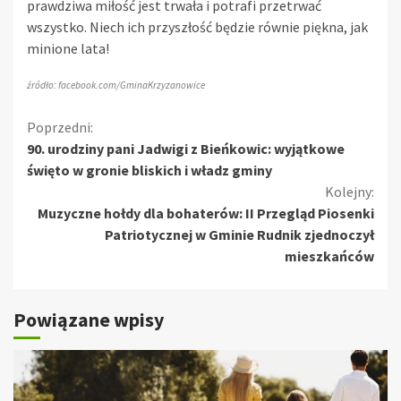
prawdziwa miłość jest trwała i potrafi przetrwać
wszystko. Niech ich przyszłość będzie równie piękna, jak
minione lata!
źródło: facebook.com/GminaKrzyzanowice
Kontynuuj
Poprzedni:
90. urodziny pani Jadwigi z Bieńkowic: wyjątkowe
czytanie
święto w gronie bliskich i władz gminy
Kolejny:
Muzyczne hołdy dla bohaterów: II Przegląd Piosenki
Patriotycznej w Gminie Rudnik zjednoczył
mieszkańców
Powiązane wpisy