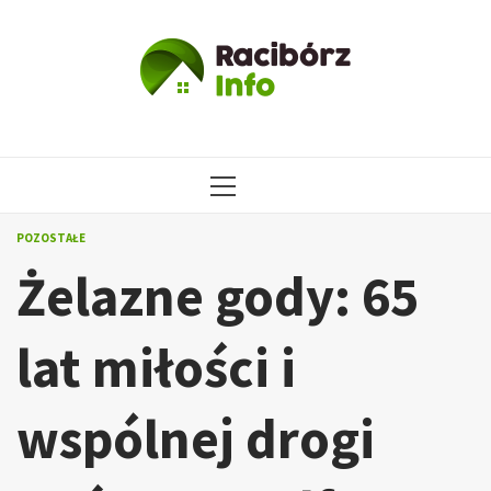
Przejdź
do
treści
MENU
GŁÓWNE
POZOSTAŁE
Żelazne gody: 65
lat miłości i
wspólnej drogi