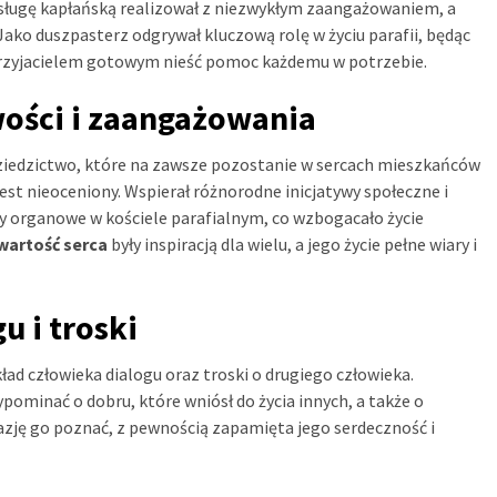
posługę kapłańską realizował z niezwykłym zaangażowaniem, a
Jako duszpasterz odgrywał kluczową rolę w życiu parafii, będąc
przyjacielem gotowym nieść pomoc każdemu w potrzebie.
wości i zaangażowania
dziedzictwo, które na zawsze pozostanie w sercach mieszkańców
est nieoceniony. Wspierał różnorodne inicjatywy społeczne i
ty organowe w kościele parafialnym, co wzbogacało życie
twartość serca
były inspiracją dla wielu, a jego życie pełne wiary i
u i troski
ad człowieka dialogu oraz troski o drugiego człowieka.
ominać o dobru, które wniósł do życia innych, a także o
azję go poznać, z pewnością zapamięta jego serdeczność i