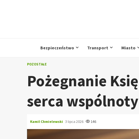
Przejdź
do
treści
Bezpieczeństwo
Transport
Miasto
POZOSTAŁE
Pożegnanie Księ
serca wspólnoty 
Kamil Chmielewski
3 lipca 2026
146