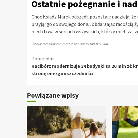
Ostatnie pożegnanie i nad
Choć Ksiądz Marek odszedł, pozostaje nadzieja, że 
przyjął go do swojego domu, obdarzając radością ż
niech trwa w sercach wszystkich, którzy mieli zasz
Źródło: facebook.com/profile.php?id=100049008595444
Kontynuuj
Poprzedni:
Racibórz modernizuje 34 budynki za 20 mln zł: k
czytanie
stronę energooszczędności
Powiązane wpisy