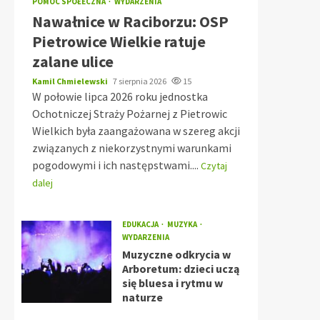
POMOC SPOŁECZNA
WYDARZENIA
Nawałnice w Raciborzu: OSP
Pietrowice Wielkie ratuje
zalane ulice
Kamil Chmielewski
7 sierpnia 2026
15
W połowie lipca 2026 roku jednostka
Ochotniczej Straży Pożarnej z Pietrowic
Wielkich była zaangażowana w szereg akcji
związanych z niekorzystnymi warunkami
pogodowymi i ich następstwami....
Czytaj
dalej
EDUKACJA
MUZYKA
WYDARZENIA
Muzyczne odkrycia w
Arboretum: dzieci uczą
się bluesa i rytmu w
naturze