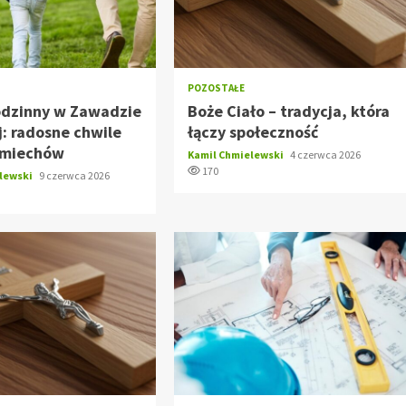
POZOSTAŁE
odzinny w Zawadzie
Boże Ciało – tradycja, która
j: radosne chwile
łączy społeczność
śmiechów
Kamil Chmielewski
4 czerwca 2026
170
elewski
9 czerwca 2026