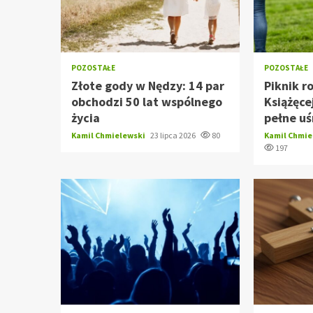
POZOSTAŁE
POZOSTAŁE
Złote gody w Nędzy: 14 par
Piknik r
obchodzi 50 lat wspólnego
Książęce
życia
pełne u
Kamil Chmielewski
23 lipca 2026
80
Kamil Chmi
197