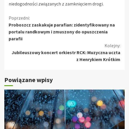
niedogodności związanych z zamknięciem drogi.
Kontynuuj
Poprzedni:
Proboszcz zaskakuje parafian: zidentyfikowany na
czytanie
portalu randkowym i zmuszony do opuszczenia
parafii
Kolejny:
Jubileuszowy koncert orkiestr RCK: Muzyczna uczta
z Henrykiem Krótkim
Powiązane wpisy