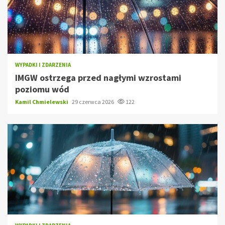
WYPADKI I ZDARZENIA
IMGW ostrzega przed nagłymi wzrostami
poziomu wód
Kamil Chmielewski
29 czerwca 2026
122