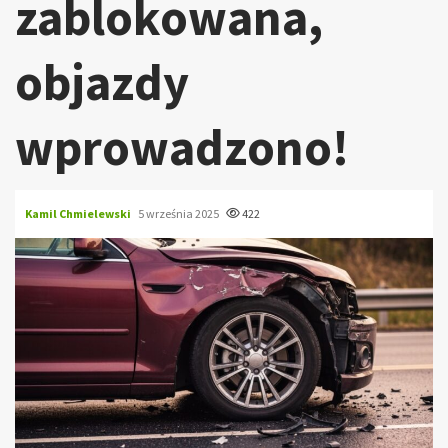
zablokowana,
objazdy
wprowadzono!
Kamil Chmielewski
5 września 2025
422