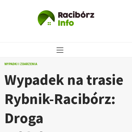
Przejdź
do
treści
MENU
GŁÓWNE
WYPADKI I ZDARZENIA
Wypadek na trasie
Rybnik-Racibórz:
Droga