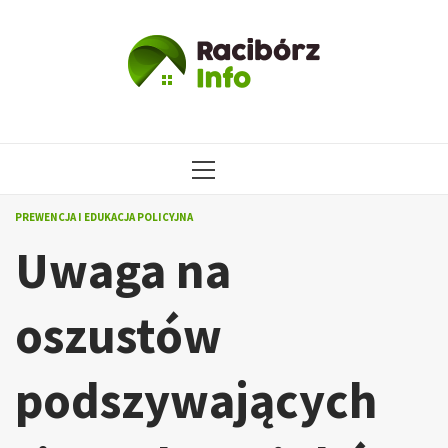
Przejdź
do
treści
MENU
GŁÓWNE
PREWENCJA I EDUKACJA POLICYJNA
Uwaga na
oszustów
podszywających