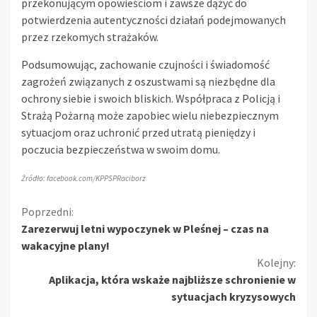
przekonującym opowieściom i zawsze dążyć do
potwierdzenia autentyczności działań podejmowanych
przez rzekomych strażaków.
Podsumowując, zachowanie czujności i świadomość
zagrożeń związanych z oszustwami są niezbędne dla
ochrony siebie i swoich bliskich. Współpraca z Policją i
Strażą Pożarną może zapobiec wielu niebezpiecznym
sytuacjom oraz uchronić przed utratą pieniędzy i
poczucia bezpieczeństwa w swoim domu.
Źródło: facebook.com/KPPSPRaciborz
Kontynuuj
Poprzedni:
Zarezerwuj letni wypoczynek w Pleśnej – czas na
czytanie
wakacyjne plany!
Kolejny:
Aplikacja, która wskaże najbliższe schronienie w
sytuacjach kryzysowych