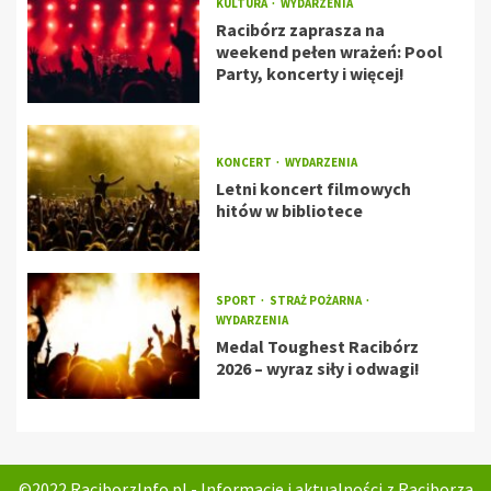
KULTURA
WYDARZENIA
Racibórz zaprasza na
weekend pełen wrażeń: Pool
Party, koncerty i więcej!
KONCERT
WYDARZENIA
Letni koncert filmowych
hitów w bibliotece
SPORT
STRAŻ POŻARNA
WYDARZENIA
Medal Toughest Racibórz
2026 – wyraz siły i odwagi!
©2022 RaciborzInfo.pl - Informacje i aktualności z Raciborza