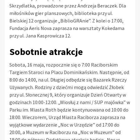
Skrzydlatka, prowadzone przez Andrzeja Beraczek. Dla
miłośników gier planszowych, biblioteka przy ul.
Bielskiej 12 organizuje „BiblioGRAnie”. Z kolei o 17:00,
Fundacja Aeris Nova zaprasza na warsztaty Kokedama
przy ul. Jana Kasprowicza 12.
Sobotnie atrakcje
Sobota, 16 maja, rozpocznie się o 7:00 Raciborskim
Targiem Staroci na Placu Dominikańskim. Następnie, od
8:00 do 14:00, na ul. Długiej odbędzie się Bazarek Rzeczy
Używanych. Rodziny z dziećmi mogą odwiedzić Żłobek
przy ul. Słonecznej 9, który organizuje Dzień Otwarty w
godzinach 10:00-12:00. „Wiosłuj z nami / SUP majówka” w
Parku im. Miasta Roth będzie kontynuowana od 10:00 do
18:00. Wieczorem, Urząd Miasta Raciborza zaprasza na
wyjątkowe wydarzenie „Noc w Urzędzie” od 17:00 do
20:00, a Muzeum w Raciborzu na „Noc w Muzeum” od
18:00 do północy. Dodatkową atrakcją będzie „Noc w