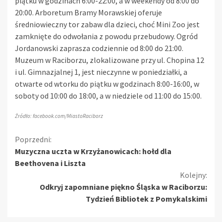
piątku w godzinach 6:00-22:00, a w weekendy od 8:00 do
20:00. Arboretum Bramy Morawskiej oferuje
średniowieczny tor zabaw dla dzieci, choć Mini Zoo jest
zamknięte do odwołania z powodu przebudowy. Ogród
Jordanowski zaprasza codziennie od 8:00 do 21:00.
Muzeum w Raciborzu, zlokalizowane przy ul. Chopina 12
i ul. Gimnazjalnej 1, jest nieczynne w poniedziałki, a
otwarte od wtorku do piątku w godzinach 8:00-16:00, w
soboty od 10:00 do 18:00, a w niedziele od 11:00 do 15:00.
Źródło: facebook.com/MiastoRaciborz
Kontynuuj
Poprzedni:
Muzyczna uczta w Krzyżanowicach: hołd dla
czytanie
Beethovena i Liszta
Kolejny:
Odkryj zapomniane piękno Śląska w Raciborzu:
Tydzień Bibliotek z Pomykalskimi