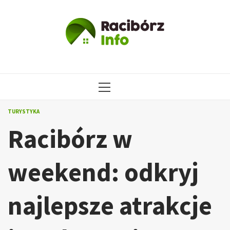
Przejdź
do
treści
MENU
GŁÓWNE
TURYSTYKA
Racibórz w
weekend: odkryj
najlepsze atrakcje