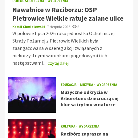
POMOC SPOŁECZNA
WYDARZENIA
Nawałnice w Raciborzu: OSP
Pietrowice Wielkie ratuje zalane ulice
Kamil Chmielewski
7 sierpnia 2026
8
W połowie lipca 2026 roku jednostka Ochotniczej
Straży Pożarnej z Pietrowic Wielkich była
zaangażowana w szereg akcji związanych z
niekorzystnymi warunkami pogodowymi i ich
następstwami....
Czytaj dalej
EDUKACJA
MUZYKA
WYDARZENIA
Muzyczne odkrycia w
Arboretum: dzieci uczą się
bluesa i rytmu w naturze
KULTURA
WYDARZENIA
Racibórz zaprasza na