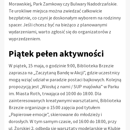
Morawskiej, Park Zamkowy czy Bulwary Nadodrzańskie.
Te urokliwe miejsca można zwiedzać całkowicie
bezpłatnie, co czyni je doskonałym wyborem na rodzinny
spacer. Jeśli chcesz być na bieżąco z planowanymi
wydarzeniami, warto zgłosić się do organizatorów z
wyprzedzeniem.
Piątek pełen aktywności
W piątek, 15 maja, o godzinie 9:00, Biblioteka Brzezie
zaprasza na „Zaczytaną Bandę w Akcji”, gdzie uczestnicy
mogą wziąć udział w paradzie postaci bajkowych. Kolejną
propozycją jest „Wiosłuj z nami / SUP majówka” w Parku
im. Miasta Roth, trwająca od 10:00 do 18:00. Dla
zainteresowanych kreatywnymi warsztatami, Biblioteka
Brzezie organizuje o 15:00 zajęcia pod tytułem
„Papierowe emocje”, skierowane do młodzieży i
dorosłych. W tym samym czasie, od 16:00 do 18:00, przy
ul. Żorskiej 2, odbędą się warsztaty modelarskie w Klubie