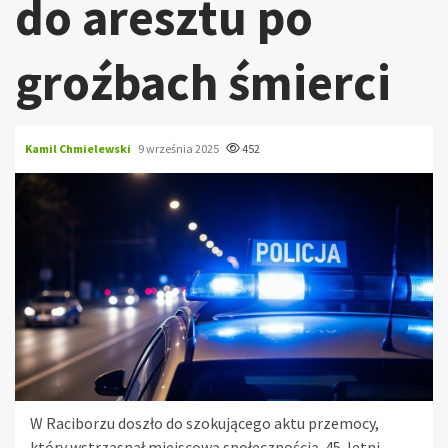
do aresztu po
groźbach śmierci
Kamil Chmielewski
9 września 2025
452
W Raciborzu doszło do szokującego aktu przemocy,
który wstrząsnął miejscową społecznością. 45-letni