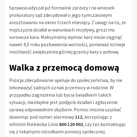
Sprawca usłyszał już formalne zarzuty i na wniosek
prokuratury sąd zdecydował o jego tymczasowym
aresztowaniu na okres trzech miesięcy. Z uwagi na to, że
mężczyzna działał w warunkach recydywy, grozi mu
surowsza kara. Maksymalny wymiar kary może sięgnąć
nawet 4,5 roku pozbawienia wolności, ponieważ istnieje
możliwość zwiększenia górnej granicy kary o połowę.
Walka z przemocą domową
Policja zdecydowanie apeluje do społeczeństwa, by nie
lekceważyć żadnych oznak przemocy w rodzinie. W
przypadku zagrożenia lub bycia świadkiem takich
sytuacji, niezbędne jest podjęcie działań i zgłoszenie
sprawy odpowiednim służbom. Pomoc można uzyskać
dzwoniąc pod numer alarmowy
112
, korzystając z
infolinii Niebieska Linia
800 120 002
, czy też kontaktując
się z lokalnymi ośrodkami pomocy społecznej.