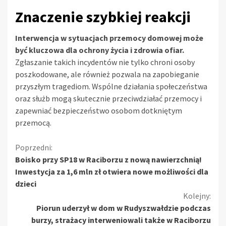
Znaczenie szybkiej reakcji
Interwencja w sytuacjach przemocy domowej może
być kluczowa dla ochrony życia i zdrowia ofiar.
Zgłaszanie takich incydentów nie tylko chroni osoby
poszkodowane, ale również pozwala na zapobieganie
przyszłym tragediom. Wspólne działania społeczeństwa
oraz służb mogą skutecznie przeciwdziałać przemocy i
zapewniać bezpieczeństwo osobom dotkniętym
przemocą.
Kontynuuj
Poprzedni:
Boisko przy SP18 w Raciborzu z nową nawierzchnią!
czytanie
Inwestycja za 1,6 mln zł otwiera nowe możliwości dla
dzieci
Kolejny:
Piorun uderzył w dom w Rudyszwałdzie podczas
burzy, strażacy interweniowali także w Raciborzu