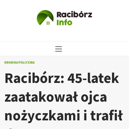
Przejdź
do
treści
MENU
GŁÓWNE
KRONIKA POLICYJNA
Racibórz: 45-latek
zaatakował ojca
nożyczkami i trafił