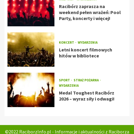
Racibórz zaprasza na
weekend pełen wrażeń: Pool
Party, koncerty i więcej!
KONCERT
WYDARZENIA
Letni koncert filmowych
hitów w bibliotece
SPORT
STRAŻ POŻARNA
WYDARZENIA
Medal Toughest Racibórz
2026 – wyraz siły i odwagi!
©2022 RaciborzInfo.pl - Informacje i aktualności z Raciborza