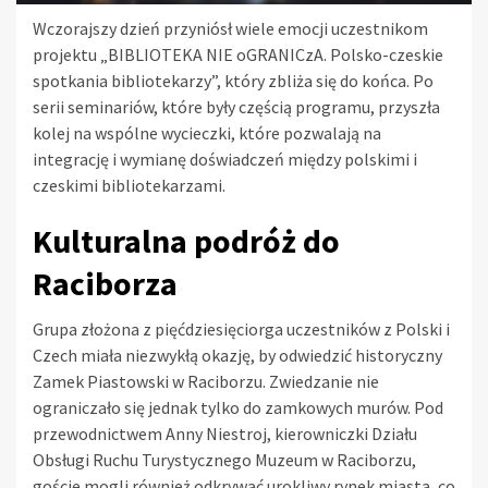
Wczorajszy dzień przyniósł wiele emocji uczestnikom
projektu „BIBLIOTEKA NIE oGRANICzA. Polsko-czeskie
spotkania bibliotekarzy”, który zbliża się do końca. Po
serii seminariów, które były częścią programu, przyszła
kolej na wspólne wycieczki, które pozwalają na
integrację i wymianę doświadczeń między polskimi i
czeskimi bibliotekarzami.
Kulturalna podróż do
Raciborza
Grupa złożona z pięćdziesięciorga uczestników z Polski i
Czech miała niezwykłą okazję, by odwiedzić historyczny
Zamek Piastowski w Raciborzu. Zwiedzanie nie
ograniczało się jednak tylko do zamkowych murów. Pod
przewodnictwem Anny Niestroj, kierowniczki Działu
Obsługi Ruchu Turystycznego Muzeum w Raciborzu,
goście mogli również odkrywać urokliwy rynek miasta, co