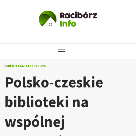
Przejdź
do
treści
MENU
GŁÓWNE
BIBLIOTEKA I LITERATURA
Polsko-czeskie
biblioteki na
wspólnej