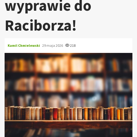
wyprawie do
Raciborza!
Kamil Chmielewski
29 maja 2026
218