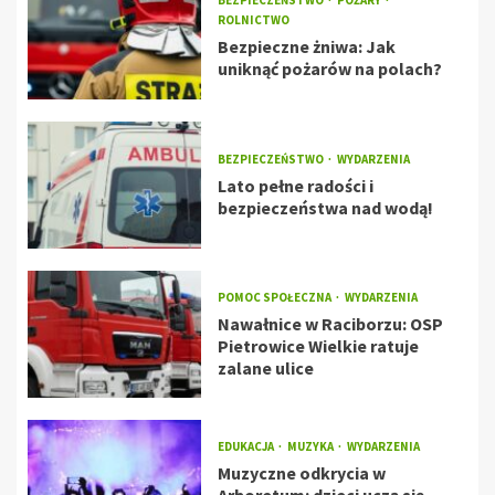
ROLNICTWO
Bezpieczne żniwa: Jak
uniknąć pożarów na polach?
BEZPIECZEŃSTWO
WYDARZENIA
Lato pełne radości i
bezpieczeństwa nad wodą!
POMOC SPOŁECZNA
WYDARZENIA
Nawałnice w Raciborzu: OSP
Pietrowice Wielkie ratuje
zalane ulice
EDUKACJA
MUZYKA
WYDARZENIA
Muzyczne odkrycia w
Arboretum: dzieci uczą się