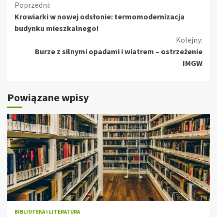
Kontynuuj
Poprzedni:
Krowiarki w nowej odsłonie: termomodernizacja
czytanie
budynku mieszkalnego!
Kolejny:
Burze z silnymi opadami i wiatrem – ostrzeżenie
IMGW
Powiązane wpisy
BIBLIOTEKA I LITERATURA