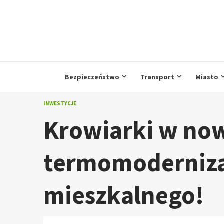
Przejdź
do
treści
Bezpieczeństwo
Transport
Miasto
INWESTYCJE
Krowiarki w now
termomoderniza
mieszkalnego!