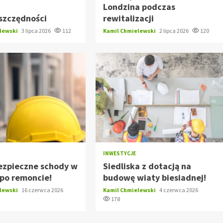
ę
Londzina podczas
szczędności
rewitalizacji
elewski
3 lipca 2026
112
Kamil Chmielewski
2 lipca 2026
120
INWESTYCJE
ezpieczne schody w
Siedliska z dotacją na
po remoncie!
budowę wiaty biesiadnej!
elewski
16 czerwca 2026
Kamil Chmielewski
4 czerwca 2026
178