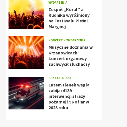
WYDARZENIA
Zespół „Koral” z
Rudnika wyróżniony
na Festiwalu Pieśni
Maryjnej
KONCERT
WYDARZENIA
Muzyczne doznania w
Krzanowicach:
koncert organowy
zachwycił słuchaczy
BEZ KATEGORII
Latem tlenek węgla
zabija: 4139
interwencji straży
pożarnej i 56 ofiar w
2023 roku