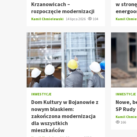
Krzanowicach –
w stron
rozpoczęcie modernizacji
energoo
Kamil Chmielewski
14 lipca 2026
104
Kamil Chmi
INWESTYCJE
INWESTYCJE
Dom Kultury w Bojanowie z
Nowe, b
nowym blaskiem:
SP Rudy 
zakończona modernizacja
Kamil Chmi
dla wszystkich
166
mieszkańców