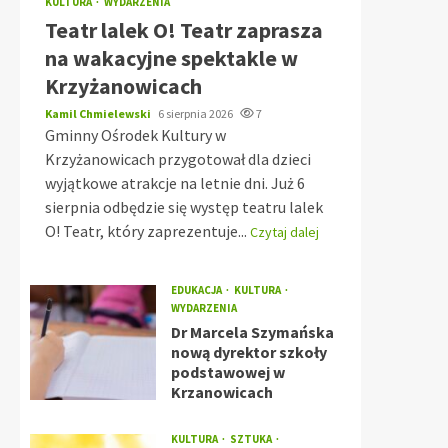
KULTURA
WYDARZENIA
Teatr lalek O! Teatr zaprasza
na wakacyjne spektakle w
Krzyżanowicach
Kamil Chmielewski
6 sierpnia 2026
7
Gminny Ośrodek Kultury w
Krzyżanowicach przygotował dla dzieci
wyjątkowe atrakcje na letnie dni. Już 6
sierpnia odbędzie się występ teatru lalek
O! Teatr, który zaprezentuje...
Czytaj dalej
EDUKACJA
KULTURA
WYDARZENIA
Dr Marcela Szymańska
nową dyrektor szkoły
podstawowej w
Krzanowicach
KULTURA
SZTUKA