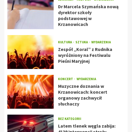
Dr Marcela Szymańska nową
dyrektor szkoły
podstawowej w
Krzanowicach
KULTURA
SZTUKA
WYDARZENIA
Zespół „Koral” z Rudnika
wyróżniony na Festiwalu
Pieśni Maryjnej
KONCERT
WYDARZENIA
Muzyczne doznania w
Krzanowicach: koncert
organowy zachwycił
słuchaczy
BEZ KATEGORII
Latem tlenek węgla zabija:
4139 interwencji straży