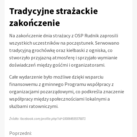
Tradycyjne strażackie
zakończenie
Na zakończenie dnia strażacy z OSP Rudnik zaprosili
wszystkich uczestników na poczęstunek. Serwowano
tradycyjną grochówkę oraz kiełbaski z ogniska, co
stworzyło przyjazną atmosferę i sprzyjało wymianie
doświadczeń między gośćmi i organizatorami.
Całe wydarzenie było możliwe dzięki wsparciu
finansowemu z gminnego Programu współpracy z
organizacjami pozarządowymi, co podkreśla znaczenie
współpracy między społecznościami lokalnymi a
służbami ratowniczymi.
Źródło: facebook.com/profile.php?id=100064935576871
Kontynuuj
Poprzedni: