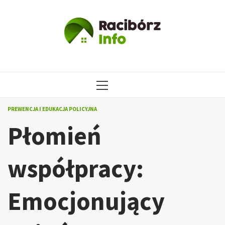
Przejdź
do
treści
MENU
GŁÓWNE
PREWENCJA I EDUKACJA POLICYJNA
Płomień
współpracy:
Emocjonujący