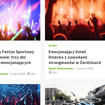
SPORT
y Festyn Sportowy
Emocjonujący Dzień
wie: trzy dni
Dziecka z zawodami
i emocjonujących
strongmanów w Żerdzinach
Kamil Chmielewski
7 czerwca 2026
239
elewski
23 lipca 2026
108