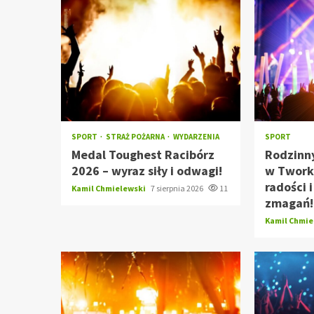
SPORT
STRAŻ POŻARNA
WYDARZENIA
SPORT
Medal Toughest Racibórz
Rodzinn
2026 – wyraz siły i odwagi!
w Tworko
radości 
Kamil Chmielewski
7 sierpnia 2026
11
zmagań!
Kamil Chmi