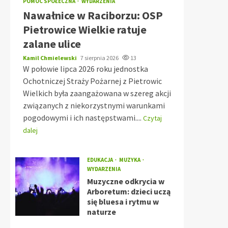
POMOC SPOŁECZNA
WYDARZENIA
Nawałnice w Raciborzu: OSP
Pietrowice Wielkie ratuje
zalane ulice
Kamil Chmielewski
7 sierpnia 2026
13
W połowie lipca 2026 roku jednostka
Ochotniczej Straży Pożarnej z Pietrowic
Wielkich była zaangażowana w szereg akcji
związanych z niekorzystnymi warunkami
pogodowymi i ich następstwami....
Czytaj
dalej
EDUKACJA
MUZYKA
WYDARZENIA
Muzyczne odkrycia w
Arboretum: dzieci uczą
się bluesa i rytmu w
naturze