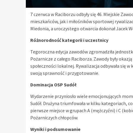
7 czerwca w Raciborzu odbyły się 46. Miejskie Za
mieszkańców, jak i miłośników sportowej rywalizac
Miedonia, a uroczystego otwarcia dokonał Jacek Wo
Różnorodność kategorii i uczestnicy
Tegoroczna edycja zawodów zgromadziła jednostki
Pożarnicze z całego Raciborza. Zawody były okazją
społeczności lokalnej. Rywalizacja odbywała się w
swoją sprawność i przygotowanie.
Dominacja OSP Sudół
Wydarzenie przyniosło wiele emocjonujących mo
Sudół. Drużyna triumfowała w kilku kategoriach, c
pierwsze miejsce w grupach A (mężczyźni) i C (kobi
Pożarniczych chłopców.
Wyniki i podsumowanie