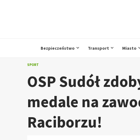
Przejdź
do
treści
Bezpieczeństwo
Transport
Miasto
SPORT
OSP Sudół zdoby
medale na zawo
Raciborzu!