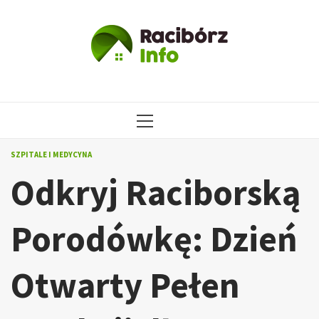
Przejdź
do
treści
MENU
GŁÓWNE
SZPITALE I MEDYCYNA
Odkryj Raciborską
Porodówkę: Dzień
Otwarty Pełen