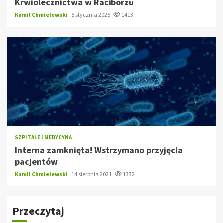
Krwiolecznictwa w Raciborzu
Kamil Chmielewski
5 stycznia 2025
1413
SZPITALE I MEDYCYNA
Interna zamknięta! Wstrzymano przyjęcia
pacjentów
Kamil Chmielewski
14 sierpnia 2021
1332
Przeczytaj