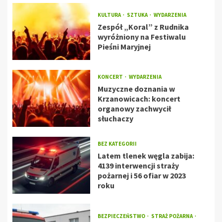
KULTURA
SZTUKA
WYDARZENIA
Zespół „Koral” z Rudnika
wyróżniony na Festiwalu
Pieśni Maryjnej
KONCERT
WYDARZENIA
Muzyczne doznania w
Krzanowicach: koncert
organowy zachwycił
słuchaczy
BEZ KATEGORII
Latem tlenek węgla zabija:
4139 interwencji straży
pożarnej i 56 ofiar w 2023
roku
BEZPIECZEŃSTWO
STRAŻ POŻARNA