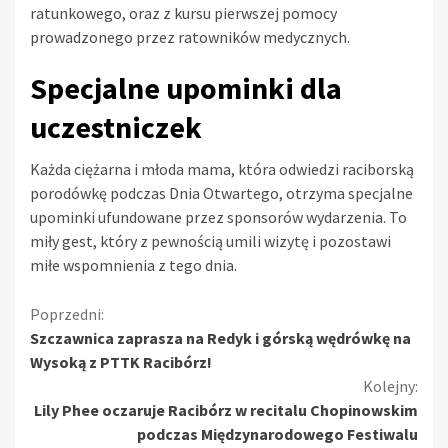
ratunkowego, oraz z kursu pierwszej pomocy
prowadzonego przez ratowników medycznych.
Specjalne upominki dla
uczestniczek
Każda ciężarna i młoda mama, która odwiedzi raciborską
porodówkę podczas Dnia Otwartego, otrzyma specjalne
upominki ufundowane przez sponsorów wydarzenia. To
miły gest, który z pewnością umili wizytę i pozostawi
miłe wspomnienia z tego dnia.
Kontynuuj
Poprzedni:
Szczawnica zaprasza na Redyk i górską wędrówkę na
czytanie
Wysoką z PTTK Racibórz!
Kolejny:
Lily Phee oczaruje Racibórz w recitalu Chopinowskim
podczas Międzynarodowego Festiwalu