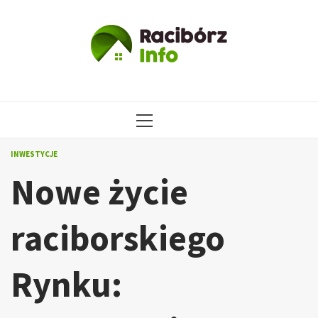
Przejdź
do
treści
MENU
GŁÓWNE
INWESTYCJE
Nowe życie
raciborskiego
Rynku: