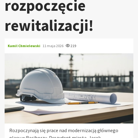
rozpoczęcie
rewitalizacji!
Kamil Chmielewski
11 maja 2026
219
Rozpoczynają się prace nad modernizacją głównego
placu w Raciborzu. Prezydent miasta, Jacek