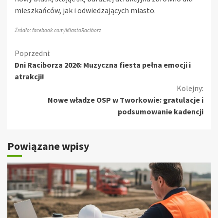
mieszkańców, jak i odwiedzających miasto.
Źródło: facebook.com/MiastoRaciborz
Kontynuuj
Poprzedni:
Dni Raciborza 2026: Muzyczna fiesta pełna emocji i
czytanie
atrakcji!
Kolejny:
Nowe władze OSP w Tworkowie: gratulacje i
podsumowanie kadencji
Powiązane wpisy