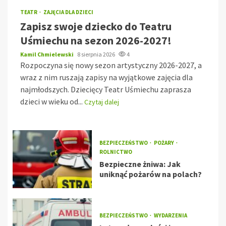
TEATR
ZAJĘCIA DLA DZIECI
Zapisz swoje dziecko do Teatru
Uśmiechu na sezon 2026-2027!
Kamil Chmielewski
8 sierpnia 2026
4
Rozpoczyna się nowy sezon artystyczny 2026-2027, a
wraz z nim ruszają zapisy na wyjątkowe zajęcia dla
najmłodszych. Dziecięcy Teatr Uśmiechu zaprasza
dzieci w wieku od...
Czytaj dalej
BEZPIECZEŃSTWO
POŻARY
ROLNICTWO
Bezpieczne żniwa: Jak
uniknąć pożarów na polach?
BEZPIECZEŃSTWO
WYDARZENIA