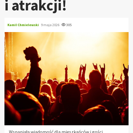
i atrakcji!
Kamil Chmielewski
9 maja 2026
305
Wspaniała wiadomość dla mieszkańców i gości