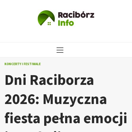
Przejdź
do
treści
MENU
GŁÓWNE
KONCERTY I FESTIWALE
Dni Raciborza
2026: Muzyczna
fiesta pełna emocji