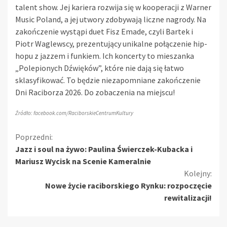
talent show. Jej kariera rozwija się w kooperacji z Warner
Music Poland, a jej utwory zdobywają liczne nagrody. Na
zakończenie wystąpi duet Fisz Emade, czyli Bartek i
Piotr Waglewscy, prezentujący unikalne połączenie hip-
hopu z jazzem i funkiem. Ich koncerty to mieszanka
„Polepionych Dźwięków”, które nie dają się łatwo
sklasyfikować. To będzie niezapomniane zakończenie
Dni Raciborza 2026. Do zobaczenia na miejscu!
Źródło: facebook.com/RaciborskieCentrumKultury
Kontynuuj
Poprzedni:
Jazz i soul na żywo: Paulina Świerczek-Kubacka i
czytanie
Mariusz Wycisk na Scenie Kameralnie
Kolejny:
Nowe życie raciborskiego Rynku: rozpoczęcie
rewitalizacji!