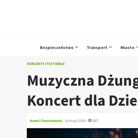
Przejdź
do
treści
Bezpieczeństwo
Transport
Miasto
KONCERTY I FESTIWALE
Muzyczna Dżung
Koncert dla Dzie
Kamil Chmielewski
16 maja 2026
217