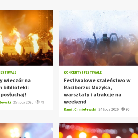
FESTIWALE
KONCERTY I FESTIWALE
y wieczór na
Festiwalowe szaleństwo w
 biblioteki:
Raciborzu: Muzyka,
i posłuchaj!
warsztaty i atrakcje na
weekend
elewski
25 lipca 2026
79
Kamil Chmielewski
24 lipca 2026
95