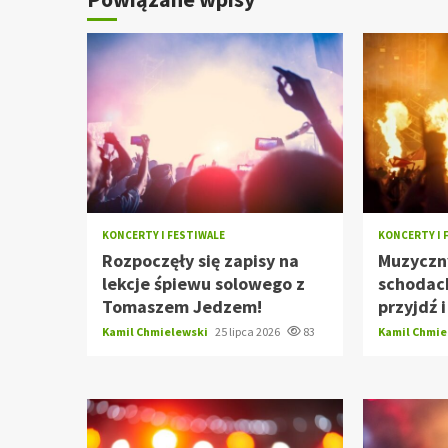
KONCERTY I FESTIWALE
KONCERTY I 
Rozpoczęły się zapisy na
Muzyczn
lekcje śpiewu solowego z
schodach
Tomaszem Jedzem!
przyjdź 
Kamil Chmielewski
25 lipca 2026
83
Kamil Chmi