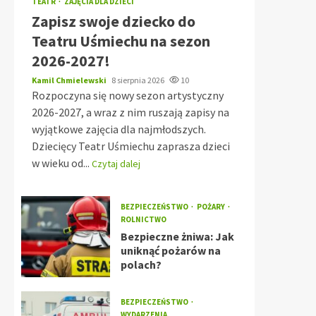
TEATR
ZAJĘCIA DLA DZIECI
Zapisz swoje dziecko do
Teatru Uśmiechu na sezon
2026-2027!
Kamil Chmielewski
8 sierpnia 2026
10
Rozpoczyna się nowy sezon artystyczny
2026-2027, a wraz z nim ruszają zapisy na
wyjątkowe zajęcia dla najmłodszych.
Dziecięcy Teatr Uśmiechu zaprasza dzieci
w wieku od...
Czytaj dalej
BEZPIECZEŃSTWO
POŻARY
ROLNICTWO
Bezpieczne żniwa: Jak
uniknąć pożarów na
polach?
BEZPIECZEŃSTWO
WYDARZENIA