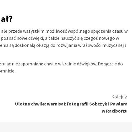
iał?
a, ale przede wszystkim możliwość wspólnego spędzenia czasu w
zję poznać nowe dźwięki, a także nauczyć się czegoś nowego w
enia są doskonałą okazją do rozwijania wrażliwości muzycznej i
rując niezapomniane chwile w krainie dźwięków. Dołączcie do
omnicie.
Kolejny:
Ulotne chwile: wernisaż fotografii Sobczyk i Pawlara
w Raciborzu