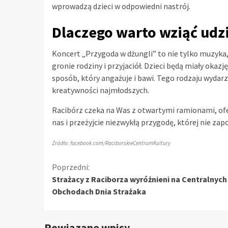
wprowadzą dzieci w odpowiedni nastrój.
Dlaczego warto wziąć udz
Koncert „Przygoda w dżungli” to nie tylko muzyk
gronie rodziny i przyjaciół. Dzieci będą miały oka
sposób, który angażuje i bawi. Tego rodzaju wydarz
kreatywności najmłodszych.
Racibórz czeka na Was z otwartymi ramionami, ofe
nas i przeżyjcie niezwykłą przygodę, której nie zap
Źródło: facebook.com/RaciborskieCentrumKultury
Kontynuuj
Poprzedni:
Strażacy z Raciborza wyróżnieni na Centralnych
czytanie
Obchodach Dnia Strażaka
Powiązane wpisy