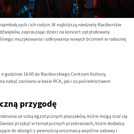
młodszych i ich rodzin. W najbliższą niedzielę Raciborskie
dźwięków, zapraszając dzieci na koncert zatytułowany
pólnego muzykowania i odkrywania nowych brzmień w radosnej
o godzinie 16:00 do Raciborskiego Centrum Kultury,
żna nabyć zarówno w kasie RCK, jak i za pośrednictwem
yczną przygodę
zabrania ze sobą egzotycznych pluszaków, które mogą stać się
również przybyć w tematycznych przebraniach, które dodadzą
zujące do dżungli z pewnością urozmaicą wspólne zabawy i