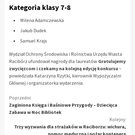
Kategoria klasy 7-8
Milena Adamczewska
Jakub Dudek
Samuel Krajs
Wydział Ochrony Środowiska i Rolnictwa Urzędu Miasta
Racibórz ufundował nagrody dla laureatów.
Gratulujemy
zwycięzcom i czekamy na kolejną edycję konkursu
–
powiedziała Katarzyna Rzytki, kierownik Wypożyczalni
Głównej i organizatorka wydarzenia.
Kontynuuj
Poprzedni:
Zaginiona Księga i Baśniowe Przygody – Dziecięca
czytanie
Zabawa w Noc Bibliotek
Kolejny:
Trzy wyzwania dla strażaków w Raciborzu: wichura,
pomoc medyczna i pożar kontenera