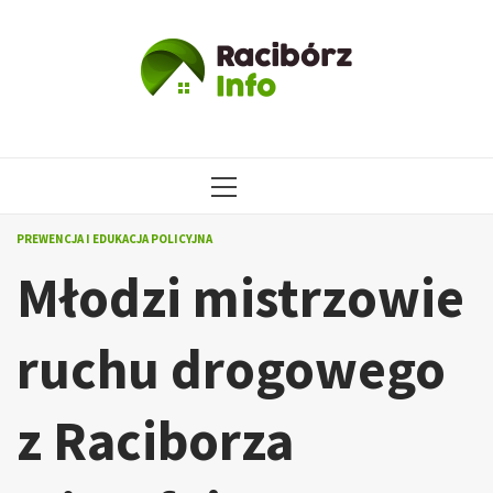
Przejdź
do
treści
MENU
GŁÓWNE
PREWENCJA I EDUKACJA POLICYJNA
Młodzi mistrzowie
ruchu drogowego
z Raciborza