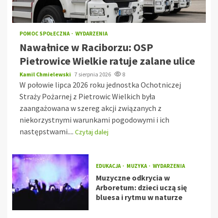
POMOC SPOŁECZNA
WYDARZENIA
Nawałnice w Raciborzu: OSP
Pietrowice Wielkie ratuje zalane ulice
Kamil Chmielewski
7 sierpnia 2026
8
W połowie lipca 2026 roku jednostka Ochotniczej
Straży Pożarnej z Pietrowic Wielkich była
zaangażowana w szereg akcji związanych z
niekorzystnymi warunkami pogodowymi i ich
następstwami....
Czytaj dalej
EDUKACJA
MUZYKA
WYDARZENIA
Muzyczne odkrycia w
Arboretum: dzieci uczą się
bluesa i rytmu w naturze