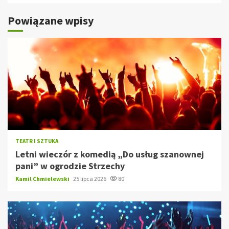
Powiązane wpisy
TEATR I SZTUKA
Letni wieczór z komedią „Do usług szanownej
pani” w ogrodzie Strzechy
Kamil Chmielewski
25 lipca 2026
80