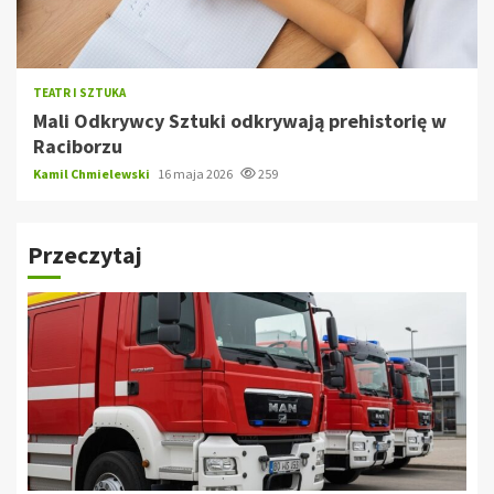
TEATR I SZTUKA
Mali Odkrywcy Sztuki odkrywają prehistorię w
Raciborzu
Kamil Chmielewski
16 maja 2026
259
Przeczytaj