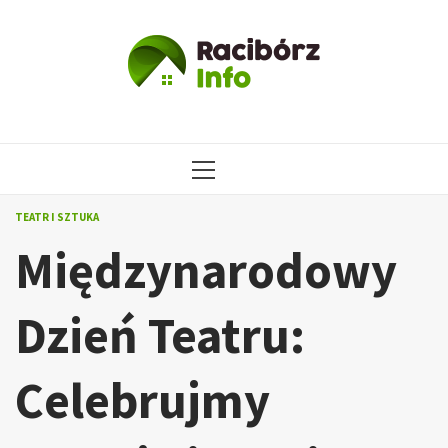
Przejdź
do
treści
MENU
GŁÓWNE
TEATR I SZTUKA
Międzynarodowy
Dzień Teatru:
Celebrujmy