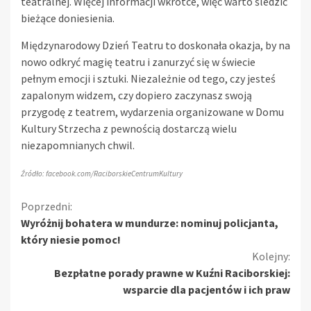
teatralnej. Więcej informacji wkrótce, więc warto śledzić
bieżące doniesienia.
Międzynarodowy Dzień Teatru to doskonała okazja, by na
nowo odkryć magię teatru i zanurzyć się w świecie
pełnym emocji i sztuki. Niezależnie od tego, czy jesteś
zapalonym widzem, czy dopiero zaczynasz swoją
przygodę z teatrem, wydarzenia organizowane w Domu
Kultury Strzecha z pewnością dostarczą wielu
niezapomnianych chwil.
Źródło: facebook.com/RaciborskieCentrumKultury
Kontynuuj
Poprzedni:
Wyróżnij bohatera w mundurze: nominuj policjanta,
czytanie
który niesie pomoc!
Kolejny:
Bezpłatne porady prawne w Kuźni Raciborskiej:
wsparcie dla pacjentów i ich praw