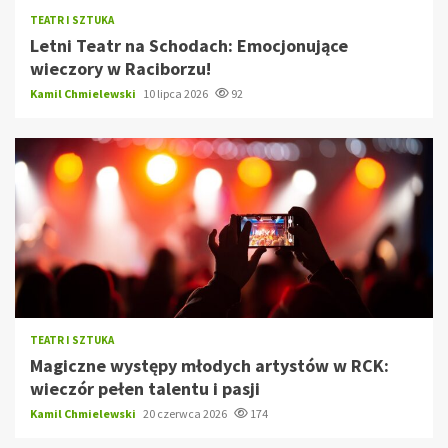
TEATR I SZTUKA
Letni Teatr na Schodach: Emocjonujące
wieczory w Raciborzu!
Kamil Chmielewski
10 lipca 2026
92
TEATR I SZTUKA
Magiczne występy młodych artystów w RCK:
wieczór pełen talentu i pasji
Kamil Chmielewski
20 czerwca 2026
174