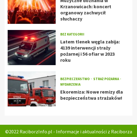
Muzyczne doznania w
Krzanowicach: koncert
organowy zachwycił
słuchaczy
BEZ KATEGORII
Latem tlenek węgla zabija:
4139 interwencji straży
pożarnej i 56 ofiar w 2023
roku
BEZPIECZEŃSTWO
STRAŻ POŻARNA
WYDARZENIA
Ekoremiza: Nowe remizy dla
bezpieczeństwa strażaków!
©2022 RaciborzInfo.pl - Informacje i aktualności z Raciborza