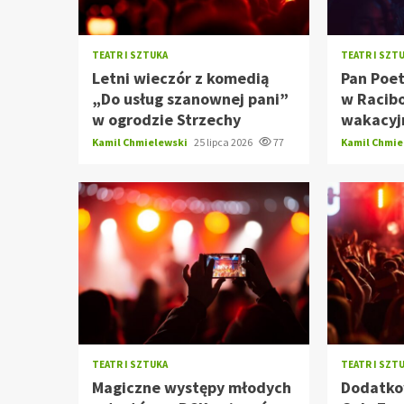
TEATR I SZTUKA
TEATR I SZT
Letni wieczór z komedią
Pan Poet
„Do usług szanownej pani”
w Racib
w ogrodzie Strzechy
wakacyj
Kamil Chmielewski
25 lipca 2026
77
Kamil Chmi
TEATR I SZTUKA
TEATR I SZT
Magiczne występy młodych
Dodatko