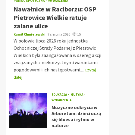
POMOC SPOŁECZNA
WYDARZENIA
Nawałnice w Raciborzu: OSP
Pietrowice Wielkie ratuje
zalane ulice
Kamil Chmielewski
7 sierpnia 2026
15
W połowie lipca 2026 roku jednostka
Ochotniczej Straży Pożarnej z Pietrowic
Wielkich była zaangażowana w szereg akcji
związanych z niekorzystnymi warunkami
pogodowymi i ich następstwami....
Czytaj
dalej
EDUKACJA
MUZYKA
WYDARZENIA
Muzyczne odkrycia w
Arboretum: dzieci uczą
się bluesa i rytmu w
naturze