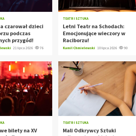
UKA
TEATR I SZTUKA
a czarował dzieci
Letni Teatr na Schodach:
orzu podczas
Emocjonujące wieczory w
nych przygód!
Raciborzu!
elewski
21 lipca 2026
76
Kamil Chmielewski
10 lipca 2026
90
UKA
TEATR I SZTUKA
we bilety na XV
Mali Odkrywcy Sztuki