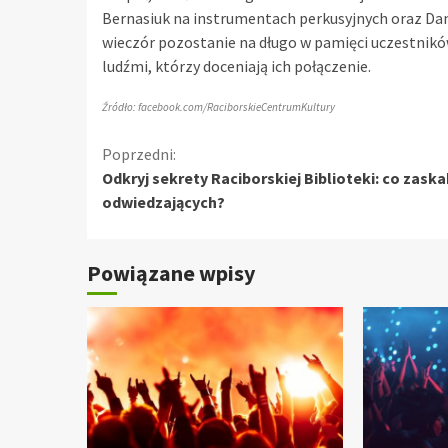
Bernasiuk na instrumentach perkusyjnych oraz Dam
wieczór pozostanie na długo w pamięci uczestników.
ludźmi, którzy doceniają ich połączenie.
Źródło: facebook.com/RaciborskieCentrumKultury
Kontynuuj
Poprzedni:
Odkryj sekrety Raciborskiej Biblioteki: co zask
czytanie
odwiedzających?
Powiązane wpisy