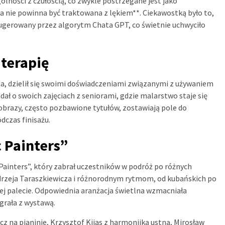
ności z czułością, co zwykle postrzegane jest jako
ia nie powinna być traktowana z lękiem**. Ciekawostką było to,
sugerowany przez algorytm Chata GPT, co świetnie uchwyciło
 terapię
ta, dzielił się swoimi doświadczeniami związanymi z używaniem
ał o swoich zajęciach z seniorami, gdzie malarstwo staje się
obrazy, często pozbawione tytułów, zostawiają pole do
dczas finisażu.
 Painters”
Painters”, który zabrał uczestników w podróż po różnych
drzeja Taraszkiewicza i różnorodnym rytmom, od kubańskich po
ej palecie. Odpowiednia aranżacja świetlna wzmacniała
grała z wystawą.
cz na pianinie, Krzysztof Kijas z harmonijką ustną, Mirosław