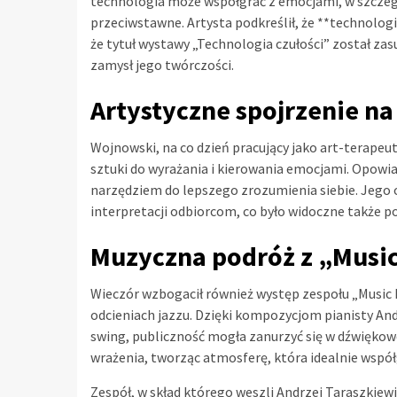
technologia może współgrać z emocjami, w szczegól
przeciwstawne. Artysta podkreślił, że **technolog
że tytuł wystawy „Technologia czułości” został za
zamysł jego twórczości.
Artystyczne spojrzenie na
Wojnowski, na co dzień pracujący jako art-terapeu
sztuki do wyrażania i kierowania emocjami. Opowiad
narzędziem do lepszego zrozumienia siebie. Jego 
interpretacji odbiorcom, co było widoczne także po
Muzyczna podróż z „Music
Wieczór wzbogacił również występ zespołu „Music 
odcieniach jazzu. Dzięki kompozycjom pianisty An
swing, publiczność mogła zanurzyć się w dźwiękow
wrażenia, tworząc atmosferę, która idealnie współ
Zespół, w skład którego weszli Andrzej Taraszkiewi