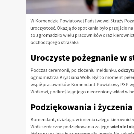
W Komendzie Powiatowej Państwowej Straży Pożarne
uroczystość. Okazją do spotkania było przejście n
to zgromadziło wielu pracowników oraz kierownic
odchodzącego strażaka.
Uroczyste pożegnanie w s
Podczas ceremonii, po złożeniu meldunku,
odczyta
ogniomistrza Krystiana Wołk. Był to moment pełen
współpracowników. Komendant Powiatowy PSP wyra
Wołkowi, podkreślając jego nieoceniony wkład w b
Podziękowania i życzenia
Komendant, działając w imieniu całego kierownic
Wołk serdeczne podziękowania za jego
wieloletni
które przez lata były wzorem dla innych. Na zakoń