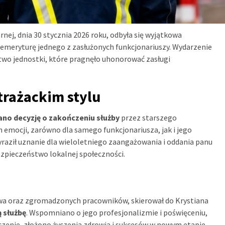
j, dnia 30 stycznia 2026 roku, odbyła się wyjątkowa
a emeryturę jednego z zasłużonych funkcjonariuszy. Wydarzenie
two jednostki, które pragnęło uhonorować zasługi
trażackim stylu
no decyzję o zakończeniu służby
przez starszego
 emocji, zarówno dla samego funkcjonariusza, jak i jego
ził uznanie dla wieloletniego zaangażowania i oddania panu
ezpieczeństwo lokalnej społeczności.
twa oraz zgromadzonych pracowników, skierował do Krystiana
ą służbę
. Wspomniano o jego profesjonalizmie i poświęceniu,
czenie, złożono życzenia zdrowia i sukcesów w nowym etapie