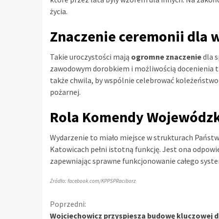
życia.
Znaczenie ceremonii dla 
Takie uroczystości mają
ogromne znaczenie
dla s
zawodowym dorobkiem i możliwością docenienia tr
także chwila, by wspólnie celebrować koleżeństwo 
pożarnej.
Rola Komendy Wojewódzk
Wydarzenie to miało miejsce w strukturach Państ
Katowicach pełni istotną funkcję. Jest ona odpowie
zapewniając sprawne funkcjonowanie całego syst
Źródło: facebook.com/KPPSPRaciborz
Kontynuuj
Poprzedni:
Wojciechowicz przyspiesza budowę kluczowej d