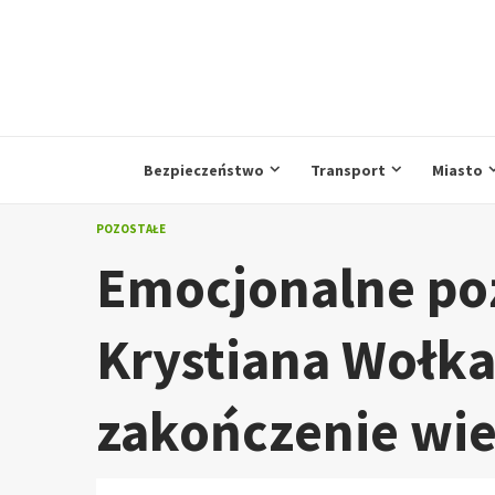
Przejdź
do
treści
Bezpieczeństwo
Transport
Miasto
POZOSTAŁE
Emocjonalne po
Krystiana Wołka
zakończenie wie