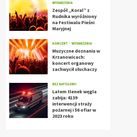
WYDARZENIA
Zespół „Koral” z
Rudnika wyróżniony
na Festiwalu Pieśni
Maryjnej
KONCERT
WYDARZENIA
Muzyczne doznania w
Krzanowicach:
koncert organowy
zachwycił słuchaczy
BEZ KATEGORII
Latem tlenek węgla
zabija: 4139
interwencji straży
pożarnej i 56 ofiar w
2023 roku