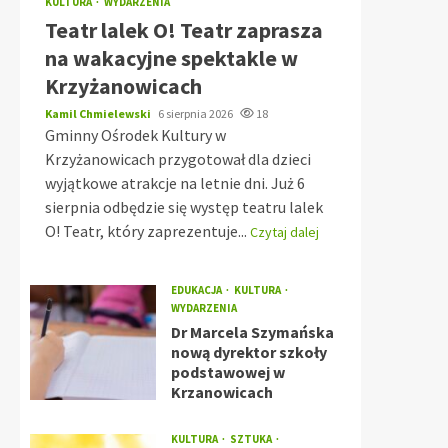
KULTURA
WYDARZENIA
Teatr lalek O! Teatr zaprasza
na wakacyjne spektakle w
Krzyżanowicach
Kamil Chmielewski
6 sierpnia 2026
18
Gminny Ośrodek Kultury w
Krzyżanowicach przygotował dla dzieci
wyjątkowe atrakcje na letnie dni. Już 6
sierpnia odbędzie się występ teatru lalek
O! Teatr, który zaprezentuje...
Czytaj dalej
EDUKACJA
KULTURA
WYDARZENIA
Dr Marcela Szymańska
nową dyrektor szkoły
podstawowej w
Krzanowicach
KULTURA
SZTUKA