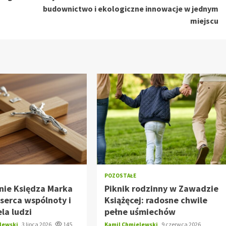
budownictwo i ekologiczne innowacje w jednym
miejscu
POZOSTAŁE
nie Księdza Marka
Piknik rodzinny w Zawadzie
 serca wspólnoty i
Książęcej: radosne chwile
ela ludzi
pełne uśmiechów
elewski
3 lipca 2026
145
Kamil Chmielewski
9 czerwca 2026