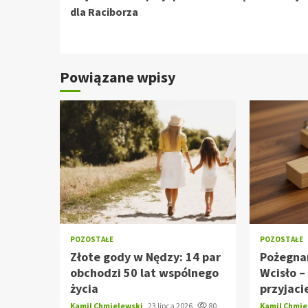
czytanie
dla Raciborza
Powiązane wpisy
POZOSTAŁE
POZOSTAŁE
Złote gody w Nędzy: 14 par
Pożegna
obchodzi 50 lat wspólnego
Wcisło –
życia
przyjaci
Kamil Chmielewski
23 lipca 2026
80
Kamil Chmi