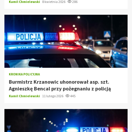
Kamil Chmielewski
8 kwietnia 2026
286
KRONIKA POLICYJNA
Burmistrz Krzanowic uhonorował asp. szt.
Agnieszkę Bencal przy pożegnaniu z policją
Kamil Chmielewski
11 lutego 2026
445