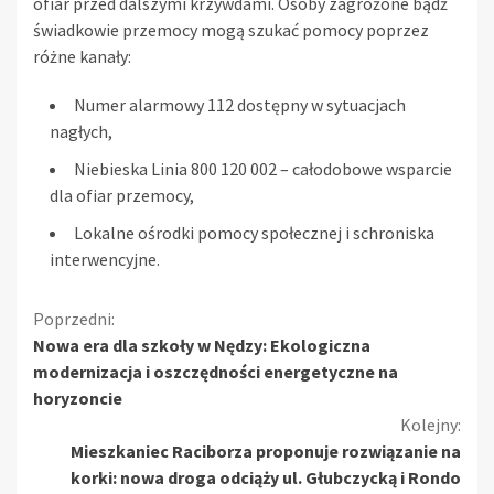
ofiar przed dalszymi krzywdami. Osoby zagrożone bądź
świadkowie przemocy mogą szukać pomocy poprzez
różne kanały:
Numer alarmowy 112 dostępny w sytuacjach
nagłych,
Niebieska Linia 800 120 002 – całodobowe wsparcie
dla ofiar przemocy,
Lokalne ośrodki pomocy społecznej i schroniska
interwencyjne.
Kontynuuj
Poprzedni:
Nowa era dla szkoły w Nędzy: Ekologiczna
czytanie
modernizacja i oszczędności energetyczne na
horyzoncie
Kolejny:
Mieszkaniec Raciborza proponuje rozwiązanie na
korki: nowa droga odciąży ul. Głubczycką i Rondo