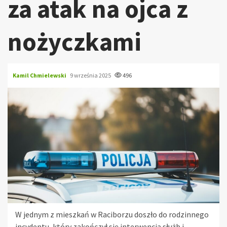
za atak na ojca z
nożyczkami
Kamil Chmielewski
9 września 2025
496
W jednym z mieszkań w Raciborzu doszło do rodzinnego
incydentu, który zakończył się interwencją służb i