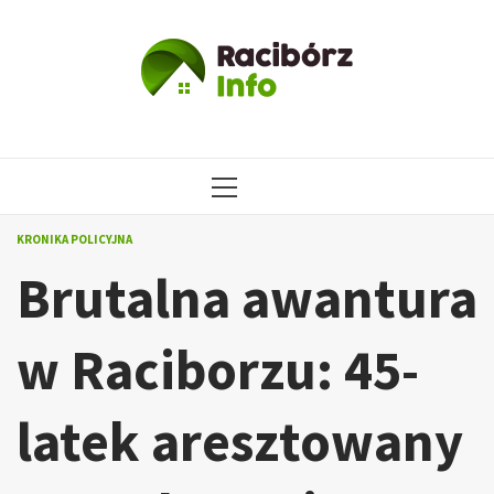
Przejdź
do
treści
MENU
GŁÓWNE
KRONIKA POLICYJNA
Brutalna awantura
w Raciborzu: 45-
latek aresztowany