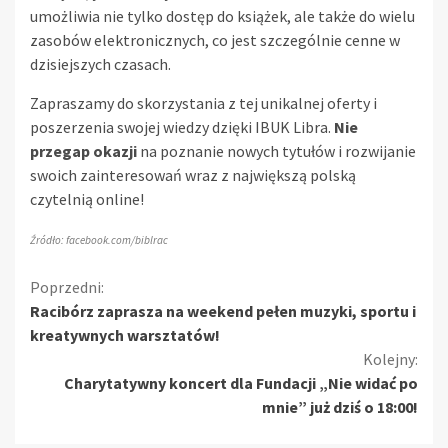
umożliwia nie tylko dostęp do książek, ale także do wielu
zasobów elektronicznych, co jest szczególnie cenne w
dzisiejszych czasach.
Zapraszamy do skorzystania z tej unikalnej oferty i
poszerzenia swojej wiedzy dzięki IBUK Libra.
Nie
przegap okazji
na poznanie nowych tytułów i rozwijanie
swoich zainteresowań wraz z największą polską
czytelnią online!
Źródło: facebook.com/biblrac
Kontynuuj
Poprzedni:
Racibórz zaprasza na weekend pełen muzyki, sportu i
czytanie
kreatywnych warsztatów!
Kolejny:
Charytatywny koncert dla Fundacji „Nie widać po
mnie” już dziś o 18:00!