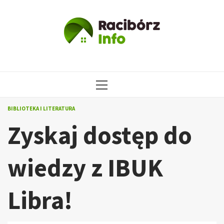
Przejdź
do
treści
MENU
GŁÓWNE
BIBLIOTEKA I LITERATURA
Zyskaj dostęp do
wiedzy z IBUK
Libra!