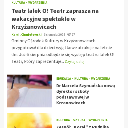
KULTURA
WYDARZENIA
Teatr lalek O! Teatr zaprasza na
wakacyjne spektakle w
Krzyżanowicach
Kamil Chmielewski
6 sierpnia 2026
17
Gminny Ośrodek Kultury w Krzyżanowicach
przygotował dla dzieci wyjątkowe atrakcje na letnie
dni. Już 6 sierpnia odbędzie się występ teatru lalek O!
Teatr, który zaprezentuje...
Czytaj dalej
EDUKACJA
KULTURA
WYDARZENIA
Dr Marcela Szymańska nową
dyrektor szkoły
podstawowej w
Krzanowicach
KULTURA
SZTUKA
WYDARZENIA
Zespół „Koral” z Rudnika