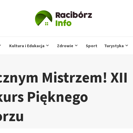
Kultura i Edukacja
Zdrowie
Sport
Turystyka
icznym Mistrzem! XII
urs Pięknego
orzu