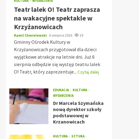
KULTURA
WYDARZENIA
Teatr lalek O! Teatr zaprasza
na wakacyjne spektakle w
Krzyżanowicach
Kamil Chmielewski
6 sierpnia 2026
19
Gminny Ośrodek Kultury w
Krzyżanowicach przygotował dla dzieci
wyjątkowe atrakcje na letnie dni. Już 6
sierpnia odbędzie się występ teatru lalek
O! Teatr, który zaprezentuje...
Czytaj dalej
EDUKACJA
KULTURA
WYDARZENIA
Dr Marcela Szymańska
nową dyrektor szkoły
podstawowej w
Krzanowicach
KULTURA
SZTUKA