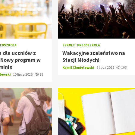
ZEDSZKOLA
SZKOŁY I PRZEDSZKOLA
 dla uczniów z
Wakacyjne szaleństwo na
: Nowy program w
Stacji Młodych!
minie
Kamil Chmielewski
5 lipca 2026
106
elewski
10 lipca 2026
99