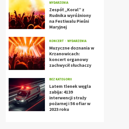
WYDARZENIA
Zespół „Koral” z
Rudnika wyróżniony
na Festiwalu Pieśni
Maryjnej
KONCERT
WYDARZENIA
Muzyczne doznania w
Krzanowicach:
koncert organowy
zachwycił słuchaczy
BEZ KATEGORII
Latem tlenek węgla
zabija: 4139
interwencji straży
pożarnej i 56 ofiar w
2023 roku