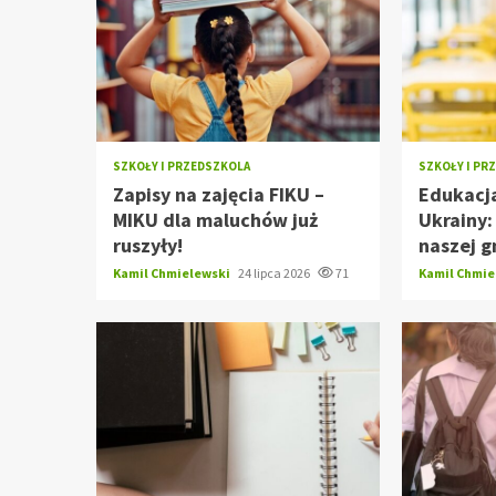
SZKOŁY I PRZEDSZKOLA
SZKOŁY I PR
Zapisy na zajęcia FIKU –
Edukacja
MIKU dla maluchów już
Ukrainy
ruszyły!
naszej g
Kamil Chmielewski
24 lipca 2026
71
Kamil Chmi