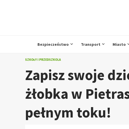
Przejdź
do
treści
Bezpieczeństwo
Transport
Miasto
SZKOŁY I PRZEDSZKOLA
Zapisz swoje dz
żłobka w Pietras
pełnym toku!