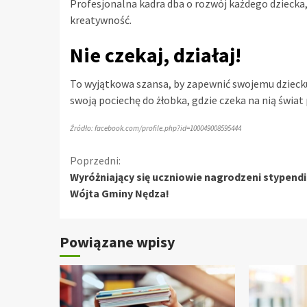
Profesjonalna kadra dba o rozwój każdego dziecka,
kreatywność.
Nie czekaj, działaj!
To wyjątkowa szansa, by zapewnić swojemu dziecku n
swoją pociechę do żłobka, gdzie czeka na nią świa
Źródło: facebook.com/profile.php?id=100049008595444
Kontynuuj
Poprzedni:
Wyróżniający się uczniowie nagrodzeni stypend
czytanie
Wójta Gminy Nędza!
Powiązane wpisy