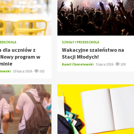
ZEDSZKOLA
SZKOŁY I PRZEDSZKOLA
 dla uczniów z
Wakacyjne szaleństwo na
: Nowy program w
Stacji Młodych!
minie
Kamil Chmielewski
5 lipca 2026
109
elewski
10 lipca 2026
102