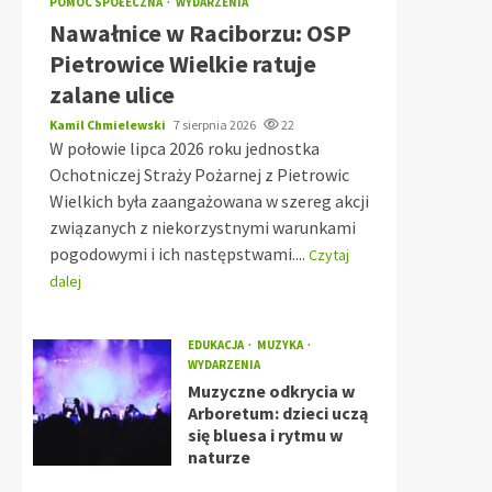
POMOC SPOŁECZNA
WYDARZENIA
Nawałnice w Raciborzu: OSP
Pietrowice Wielkie ratuje
zalane ulice
Kamil Chmielewski
7 sierpnia 2026
22
W połowie lipca 2026 roku jednostka
Ochotniczej Straży Pożarnej z Pietrowic
Wielkich była zaangażowana w szereg akcji
związanych z niekorzystnymi warunkami
pogodowymi i ich następstwami....
Czytaj
dalej
EDUKACJA
MUZYKA
WYDARZENIA
Muzyczne odkrycia w
Arboretum: dzieci uczą
się bluesa i rytmu w
naturze