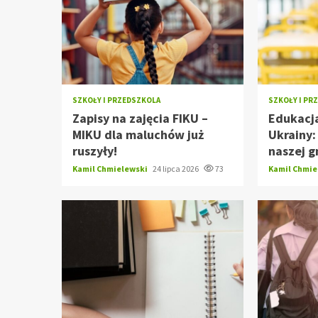
SZKOŁY I PRZEDSZKOLA
SZKOŁY I PR
Zapisy na zajęcia FIKU –
Edukacja
MIKU dla maluchów już
Ukrainy
ruszyły!
naszej g
Kamil Chmielewski
24 lipca 2026
73
Kamil Chmi