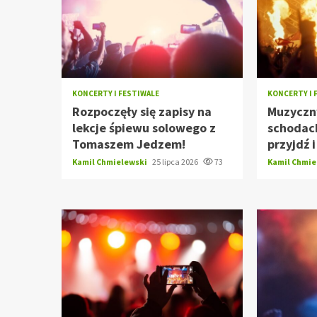
KONCERTY I FESTIWALE
KONCERTY I 
Rozpoczęły się zapisy na
Muzyczn
lekcje śpiewu solowego z
schodach
Tomaszem Jedzem!
przyjdź 
Kamil Chmielewski
25 lipca 2026
73
Kamil Chmi