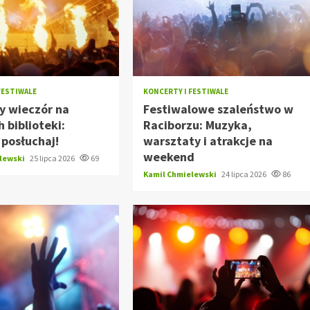
FESTIWALE
KONCERTY I FESTIWALE
y wieczór na
Festiwalowe szaleństwo w
 biblioteki:
Raciborzu: Muzyka,
i posłuchaj!
warsztaty i atrakcje na
weekend
elewski
25 lipca 2026
69
Kamil Chmielewski
24 lipca 2026
86