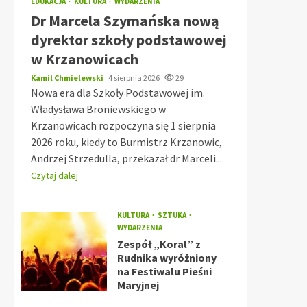
EDUKACJA
KULTURA
WYDARZENIA
Dr Marcela Szymańska nową
dyrektor szkoły podstawowej
w Krzanowicach
Kamil Chmielewski
4 sierpnia 2026
29
Nowa era dla Szkoły Podstawowej im.
Władysława Broniewskiego w
Krzanowicach rozpoczyna się 1 sierpnia
2026 roku, kiedy to Burmistrz Krzanowic,
Andrzej Strzedulla, przekazał dr Marceli...
Czytaj dalej
KULTURA
SZTUKA
WYDARZENIA
Zespół „Koral” z
Rudnika wyróżniony
na Festiwalu Pieśni
Maryjnej