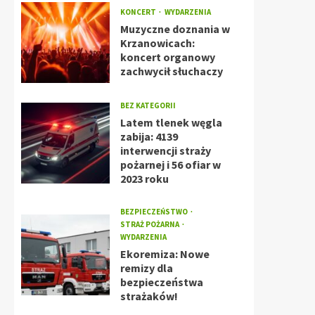
KONCERT
WYDARZENIA
Muzyczne doznania w
Krzanowicach:
koncert organowy
zachwycił słuchaczy
BEZ KATEGORII
Latem tlenek węgla
zabija: 4139
interwencji straży
pożarnej i 56 ofiar w
2023 roku
BEZPIECZEŃSTWO
STRAŻ POŻARNA
WYDARZENIA
Ekoremiza: Nowe
remizy dla
bezpieczeństwa
strażaków!