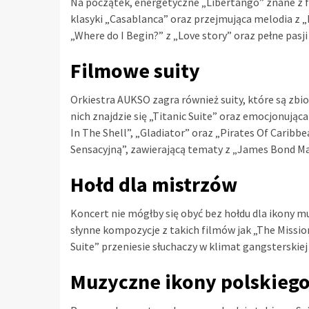
Na początek, energetyczne „Libertango” znane z fi
klasyki „Casablanca” oraz przejmująca melodia z
„Where do I Begin?” z „Love story” oraz pełne pasji 
Filmowe suity
Orkiestra AUKSO zagra również suity, które są z
nich znajdzie się „Titanic Suite” oraz emocjonując
In The Shell”, „Gladiator” oraz „Pirates Of Caribb
Sensacyjną”, zawierającą tematy z „James Bond Ma
Hołd dla mistrzów
Koncert nie mógłby się obyć bez hołdu dla ikony m
słynne kompozycje z takich filmów jak „The Missi
Suite” przeniesie słuchaczy w klimat gangsterskiej 
Muzyczne ikony polskiego