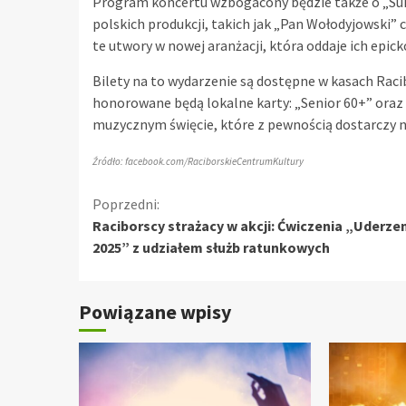
Program koncertu wzbogacony będzie także o „Sui
polskich produkcji, takich jak „Pan Wołodyjowski” c
te utwory w nowej aranżacji, która oddaje ich epick
Bilety na to wydarzenie są dostępne w kasach Raci
honorowane będą lokalne karty: „Senior 60+” oraz „
muzycznym święcie, które z pewnością dostarczy 
Źródło: facebook.com/RaciborskieCentrumKultury
Kontynuuj
Poprzedni:
Raciborscy strażacy w akcji: Ćwiczenia „Uderze
czytanie
2025” z udziałem służb ratunkowych
Powiązane wpisy