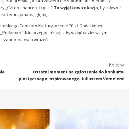
tę Bohaterską”, która zawiera niezapomniane melodie z
zy „Czterej pancerni i pies”.
To wyjątkowa okazja
, by usłyszeć
ość i emocjonalną głębię.
borskiego Centrum Kultury w cenie 70 zł. Dodatkowo,
Rodzina +”. Nie przegap okazji, aby wziąć udział w tym
niezapomnianych wrażeń.
Kolejny:
nie
Ostatni moment na zgłoszenie do konkursu
plastycznego inspirowanego Juliuszem Verne’em!