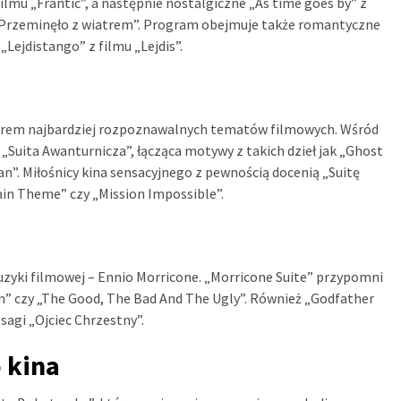
lmu „Frantic”, a następnie nostalgiczne „As time goes by” z
 „Przeminęło z wiatrem”. Program obejmuje także romantyczne
„Lejdistango” z filmu „Lejdis”.
biorem najbardziej rozpoznawalnych tematów filmowych. Wśród
a „Suita Awanturnicza”, łącząca motywy z takich dzieł jak „Ghost
ean”. Miłośnicy kina sensacyjnego z pewnością docenią „Suitę
in Theme” czy „Mission Impossible”.
uzyki filmowej – Ennio Morricone. „Morricone Suite” przypomni
on” czy „The Good, The Bad And The Ugly”. Również „Godfather
sagi „Ojciec Chrzestny”.
 kina