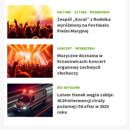
KULTURA
SZTUKA
WYDARZENIA
Zespół „Koral” z Rudnika
wyróżniony na Festiwalu
Pieśni Maryjnej
KONCERT
WYDARZENIA
Muzyczne doznania w
Krzanowicach: koncert
organowy zachwycił
słuchaczy
BEZ KATEGORII
Latem tlenek węgla zabija:
4139 interwencji straży
pożarnej i 56 ofiar w 2023
roku