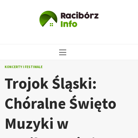
Przejdź
do
treści
MENU
GŁÓWNE
KONCERTY I FESTIWALE
Trojok Śląski:
Chóralne Święto
Muzyki w