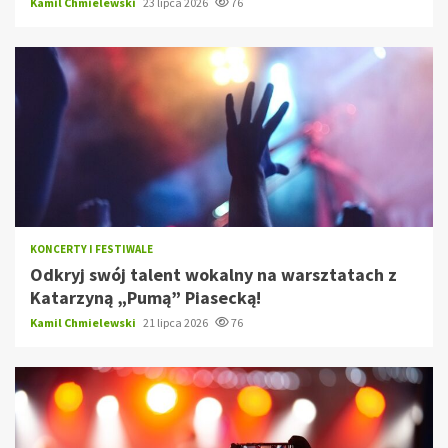
Kamil Chmielewski
23 lipca 2026
76
KONCERTY I FESTIWALE
Odkryj swój talent wokalny na warsztatach z
Katarzyną „Pumą” Piasecką!
Kamil Chmielewski
21 lipca 2026
76