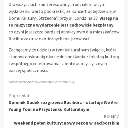
Dla wszystkich zainteresowanych udziałem w tym
wydarzeniu warto podkreślić, że koncert odbędzie się w
Domu Kultury „Strzecha”, przy ul. Londzina 38.
Wstęp na
to muzyczne wydarzenie jest całkowicie bezpłatny
,
co czyni je jeszcze bardziej atrakcyjnym dla mieszkańców
Raciborza oraz okolicznych miejscowości.
Zachęcamy do udziału w tym kulturalnym święcie, które
stanowi doskonałą okazję do spotkania z lokalną kulturą
i wspólnego celebrowania talentów artystycznych
naszej społeczności.
źródło: facebook.com/RaciborskieCentrumKultury
Kontynuuj
Poprzedni:
Dominik Dudek rozgrzewa Racibórz – startuje We Are
czytanie
Young Tour na Przystanku Kulturalnym
Kolejny:
Weekend pełen kultury: nowy sezon w Raciborskim