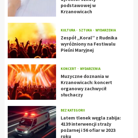
podstawowej w
Krzanowicach
KULTURA
SZTUKA
WYDARZENIA
Zespół „Koral” z Rudnika
wyróżniony na Festiwalu
Pieśni Maryjnej
KONCERT
WYDARZENIA
Muzyczne doznania w
Krzanowicach: koncert
organowy zachwycił
słuchaczy
BEZ KATEGORII
Latem tlenek węgla zabija:
4139 interwencji straży
pożarnej i 56 ofiar w 2023
roku