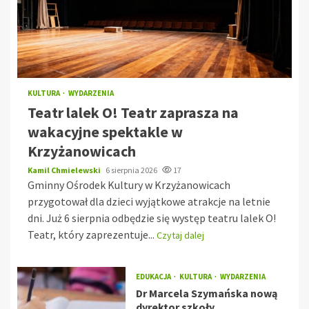
KULTURA
WYDARZENIA
Teatr lalek O! Teatr zaprasza na
wakacyjne spektakle w
Krzyżanowicach
Kamil Chmielewski
6 sierpnia 2026
17
Gminny Ośrodek Kultury w Krzyżanowicach
przygotował dla dzieci wyjątkowe atrakcje na letnie
dni. Już 6 sierpnia odbędzie się występ teatru lalek O!
Teatr, który zaprezentuje...
Czytaj dalej
EDUKACJA
KULTURA
WYDARZENIA
Dr Marcela Szymańska nową
dyrektor szkoły