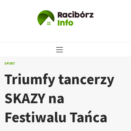
Przejdź
do
treści
MENU
GŁÓWNE
SPORT
Triumfy tancerzy
SKAZY na
Festiwalu Tańca