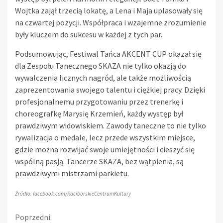
Wojtka zajął trzecią lokatę, a Lena i Maja uplasowały się
na czwartej pozycji. Współpraca i wzajemne zrozumienie
były kluczem do sukcesu w każdej z tych par.
Podsumowując, Festiwal Tańca AKCENT CUP okazał się
dla Zespołu Tanecznego SKAZA nie tylko okazją do
wywalczenia licznych nagród, ale także możliwością
zaprezentowania swojego talentu i ciężkiej pracy. Dzięki
profesjonalnemu przygotowaniu przez trenerkę i
choreografkę Marysię Krzemień, każdy występ był
prawdziwym widowiskiem. Zawody taneczne to nie tylko
rywalizacja o medale, lecz przede wszystkim miejsce,
gdzie można rozwijać swoje umiejętności i cieszyć się
wspólną pasją. Tancerze SKAZA, bez wątpienia, są
prawdziwymi mistrzami parkietu.
Źródło: facebook.com/RaciborskieCentrumKultury
Kontynuuj
Poprzedni: