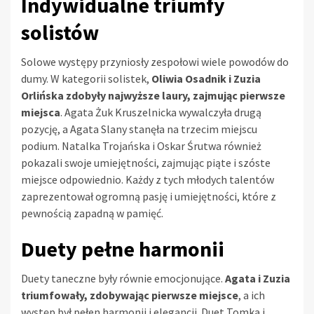
Indywidualne triumfy
solistów
Solowe występy przyniosły zespołowi wiele powodów do
dumy. W kategorii solistek,
Oliwia Osadnik i Zuzia
Orlińska zdobyły najwyższe laury, zajmując pierwsze
miejsca
. Agata Żuk Kruszelnicka wywalczyła drugą
pozycję, a Agata Slany stanęła na trzecim miejscu
podium. Natalka Trojańska i Oskar Śrutwa również
pokazali swoje umiejętności, zajmując piąte i szóste
miejsce odpowiednio. Każdy z tych młodych talentów
zaprezentował ogromną pasję i umiejętności, które z
pewnością zapadną w pamięć.
Duety pełne harmonii
Duety taneczne były równie emocjonujące.
Agata i Zuzia
triumfowały, zdobywając pierwsze miejsce
, a ich
występ był pełen harmonii i elegancji. Duet Tomka i