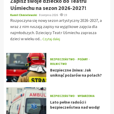
Zapisz swoje dziecko do Teatru
Uśmiechu na sezon 2026-2027!
Kamil Chmielewski
8 sierpnia 2026
19
Rozpoczyna się nowy sezon artystyczny 2026-2027, a
wraz z nim ruszają zapisy na wyjątkowe zajęcia dla
najmłodszych. Dziecięcy Teatr Uśmiechu zaprasza
dzieci w wieku od...
Czytaj dalej
BEZPIECZEŃSTWO
POŻARY
ROLNICTWO
Bezpieczne żniwa: Jak
uniknąć pożarów na polach?
BEZPIECZEŃSTWO
WYDARZENIA
Lato pełne radości i
bezpieczeństwa nad wodą!