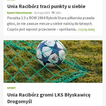
Unia Racibórz traci punkty u siebie
Kamil Chmielewski
26 maja 2023
1822
Porażka 1:3 z ROW 1964 Rybnik Stara piłkarska prawda
głosi, że nie zawsze mecze u siebie należą do łatwych.
Często jest wprost przeciwnie – spotkania...
Czytaj dalej
SPORT
Unia Racibórz gromi LKS Błyskawicę
Drogomyśl