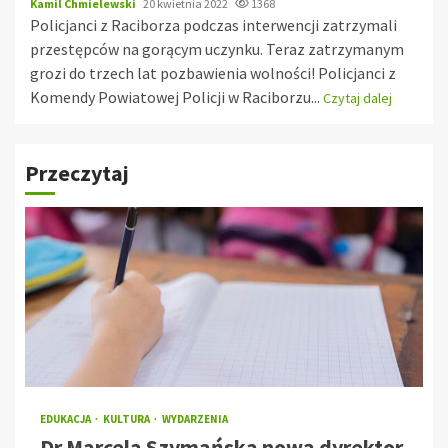
Kamil Chmielewski
20 kwietnia 2022
1368
Policjanci z Raciborza podczas interwencji zatrzymali
przestępców na gorącym uczynku. Teraz zatrzymanym
grozi do trzech lat pozbawienia wolności! Policjanci z
Komendy Powiatowej Policji w Raciborzu...
Czytaj dalej
Przeczytaj
EDUKACJA
KULTURA
WYDARZENIA
Dr Marcela Szymańska nową dyrektor