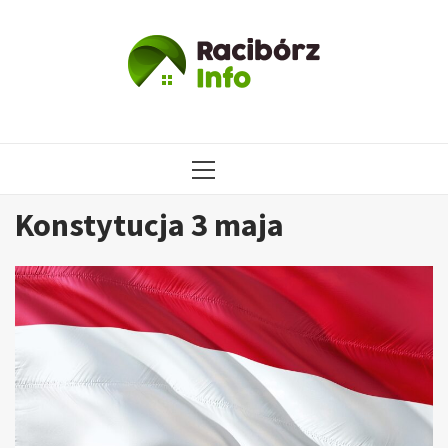
Przejdź
do
treści
MENU
GŁÓWNE
Konstytucja 3 maja