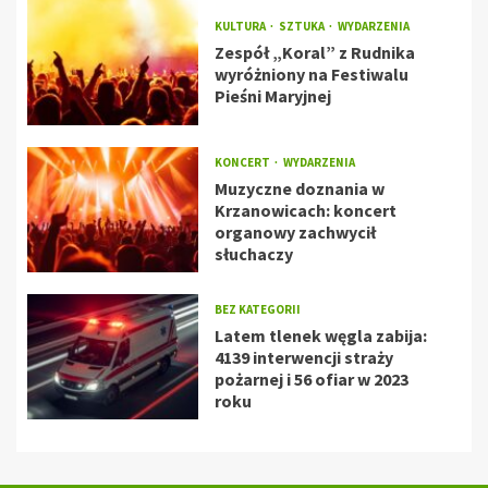
KULTURA
SZTUKA
WYDARZENIA
Zespół „Koral” z Rudnika
wyróżniony na Festiwalu
Pieśni Maryjnej
KONCERT
WYDARZENIA
Muzyczne doznania w
Krzanowicach: koncert
organowy zachwycił
słuchaczy
BEZ KATEGORII
Latem tlenek węgla zabija:
4139 interwencji straży
pożarnej i 56 ofiar w 2023
roku