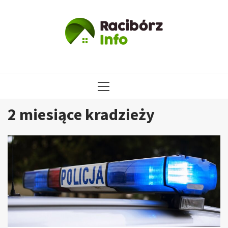
Przejdź
do
treści
MENU
GŁÓWNE
2 miesiące kradzieży