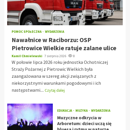
POMOC SPOŁECZNA
WYDARZENIA
Nawałnice w Raciborzu: OSP
Pietrowice Wielkie ratuje zalane ulice
Kamil Chmielewski
7 sierpnia 2026
8
W połowie lipca 2026 roku jednostka Ochotniczej
Straży Pożarnej z Pietrowic Wielkich była
zaangażowana w szereg akcji związanych z
niekorzystnymi warunkami pogodowymi i ich
następstwami....
Czytaj dalej
EDUKACJA
MUZYKA
WYDARZENIA
Muzyczne odkrycia w
Arboretum: dzieci uczą się
bluesa i rytmu w naturze