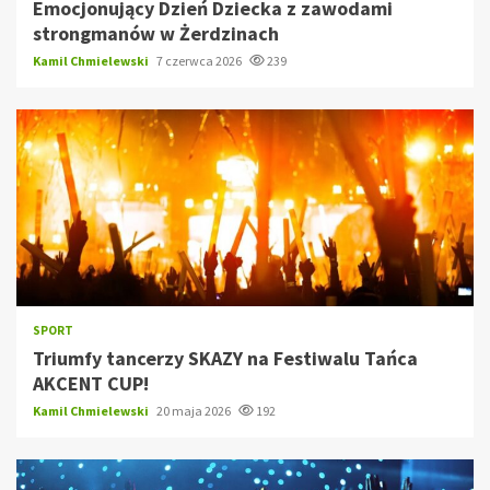
Emocjonujący Dzień Dziecka z zawodami
strongmanów w Żerdzinach
Kamil Chmielewski
7 czerwca 2026
239
SPORT
Triumfy tancerzy SKAZY na Festiwalu Tańca
AKCENT CUP!
Kamil Chmielewski
20 maja 2026
192