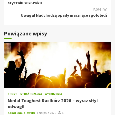
czytanie
styczniu 2026 roku
Kolejny:
Uwaga! Nadchodzą opady marznące i gołoledź
Powiązane wpisy
SPORT
STRAŻ POŻARNA
WYDARZENIA
Medal Toughest Racibórz 2026 – wyraz siły i
odwagi!
Kamil Chmielewski
7 sierpnia 2026
6