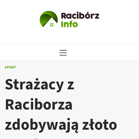
Przejdź
do
treści
MENU
GŁÓWNE
SPORT
Strażacy z
Raciborza
zdobywają złoto