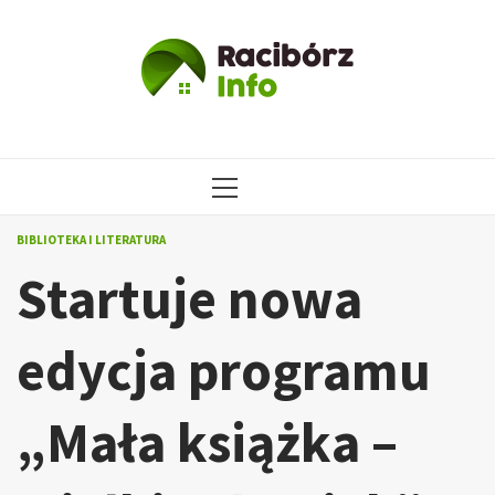
Przejdź
do
treści
MENU
GŁÓWNE
BIBLIOTEKA I LITERATURA
Startuje nowa
edycja programu
„Mała książka –