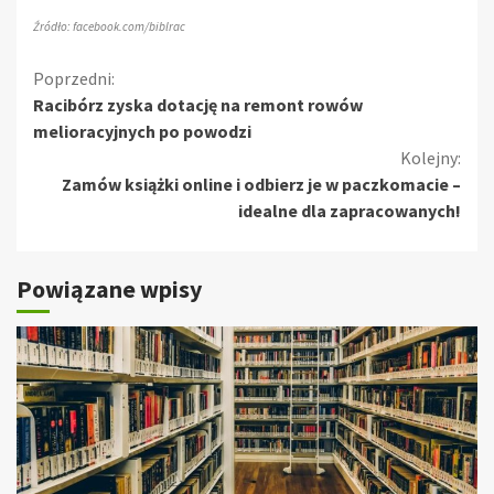
Źródło: facebook.com/biblrac
Kontynuuj
Poprzedni:
Racibórz zyska dotację na remont rowów
czytanie
melioracyjnych po powodzi
Kolejny:
Zamów książki online i odbierz je w paczkomacie –
idealne dla zapracowanych!
Powiązane wpisy