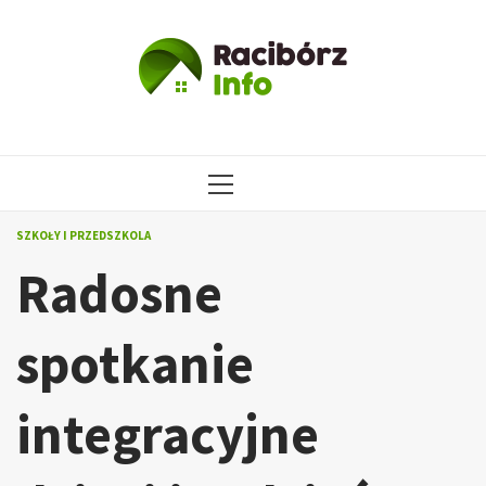
Przejdź
do
treści
MENU
GŁÓWNE
SZKOŁY I PRZEDSZKOLA
Radosne
spotkanie
integracyjne