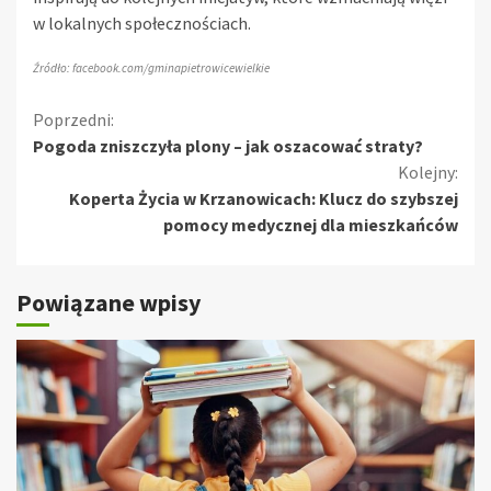
w lokalnych społecznościach.
Źródło: facebook.com/gminapietrowicewielkie
Kontynuuj
Poprzedni:
Pogoda zniszczyła plony – jak oszacować straty?
czytanie
Kolejny:
Koperta Życia w Krzanowicach: Klucz do szybszej
pomocy medycznej dla mieszkańców
Powiązane wpisy