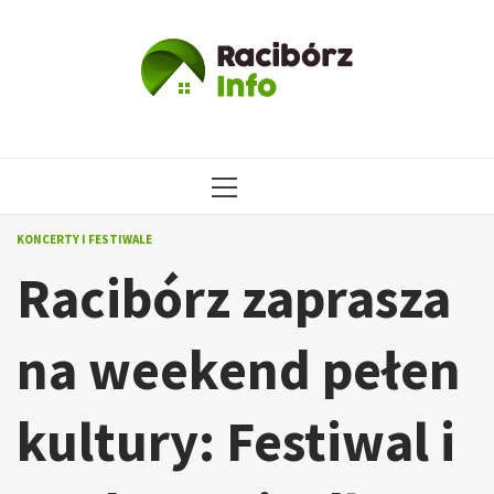
Przejdź
do
treści
MENU
GŁÓWNE
KONCERTY I FESTIWALE
Racibórz zaprasza
na weekend pełen
kultury: Festiwal i