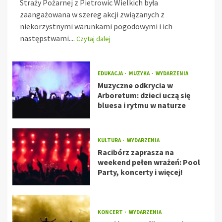
Straży Pożarnej z Pietrowic Wielkich była
zaangażowana w szereg akcji związanych z
niekorzystnymi warunkami pogodowymi i ich
następstwami....
Czytaj dalej
EDUKACJA
MUZYKA
WYDARZENIA
Muzyczne odkrycia w
Arboretum: dzieci uczą się
bluesa i rytmu w naturze
KULTURA
WYDARZENIA
Racibórz zaprasza na
weekend pełen wrażeń: Pool
Party, koncerty i więcej!
KONCERT
WYDARZENIA