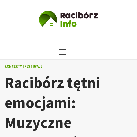
Przejdź
do
treści
MENU
GŁÓWNE
KONCERTY I FESTIWALE
Racibórz tętni
emocjami:
Muzyczne