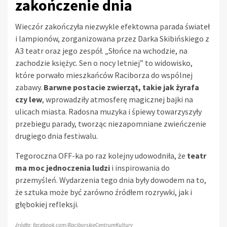
zakończenie dnia
Wieczór zakończyła niezwykle efektowna parada świateł
i lampionów, zorganizowana przez Darka Skibińskiego z
A3 teatr oraz jego zespół. „Słońce na wchodzie, na
zachodzie księżyc. Sen o nocy letniej” to widowisko,
które porwało mieszkańców Raciborza do wspólnej
zabawy.
Barwne postacie zwierząt, takie jak żyrafa
czy lew
, wprowadziły atmosferę magicznej bajki na
ulicach miasta. Radosna muzyka i śpiewy towarzyszyły
przebiegu parady, tworząc niezapomniane zwieńczenie
drugiego dnia festiwalu.
Tegoroczna OFF-ka po raz kolejny udowodniła, że
teatr
ma moc jednoczenia ludzi
i inspirowania do
przemyśleń. Wydarzenia tego dnia były dowodem na to,
że sztuka może być zarówno źródłem rozrywki, jak i
głębokiej refleksji.
źródło: facebook.com/RaciborskieCentrumKultury