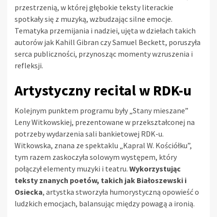
przestrzenią, w której głębokie teksty literackie
spotkały się z muzyką, wzbudzając silne emocje.
Tematyka przemijania i nadziei, ujęta w dziełach takich
autorów jak Kahill Gibran czy Samuel Beckett, poruszyła
serca publiczności, przynosząc momenty wzruszenia i
refleksji.
Artystyczny recital w RDK-u
Kolejnym punktem programu były „Stany mieszane”
Leny Witkowskiej, prezentowane w przekształconej na
potrzeby wydarzenia sali bankietowej RDK-u.
Witkowska, znana ze spektaklu „Kapral W. Kościółku”,
tym razem zaskoczyła solowym występem, który
połączył elementy muzyki i teatru.
Wykorzystując
teksty znanych poetów, takich jak Białoszewski i
Osiecka
, artystka stworzyła humorystyczną opowieść o
ludzkich emocjach, balansując między powagą a ironią.