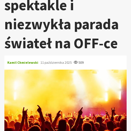
spektakle i
niezwykła parada
świateł na OFF-ce
Kamil Chmielewski
11 października 2025
509