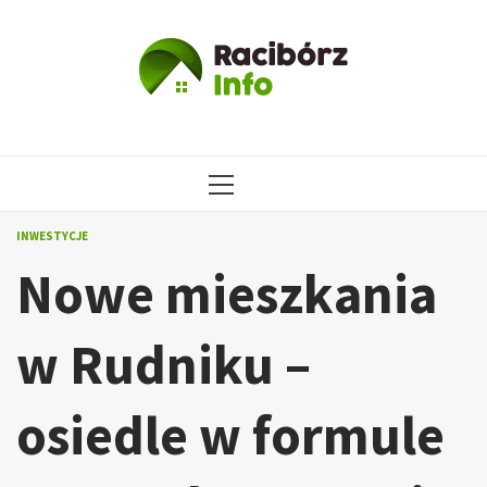
Przejdź
do
treści
MENU
GŁÓWNE
INWESTYCJE
Nowe mieszkania
w Rudniku –
osiedle w formule