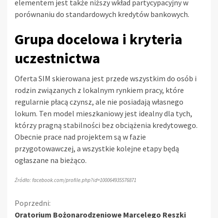
elementem jest także niższy wkład partycypacyjny w
porównaniu do standardowych kredytów bankowych.
Grupa docelowa i kryteria
uczestnictwa
Oferta SIM skierowana jest przede wszystkim do osób i
rodzin związanych z lokalnym rynkiem pracy, które
regularnie płacą czynsz, ale nie posiadają własnego
lokum. Ten model mieszkaniowy jest idealny dla tych,
którzy pragną stabilności bez obciążenia kredytowego.
Obecnie prace nad projektem są w fazie
przygotowawczej, a wszystkie kolejne etapy będą
ogłaszane na bieżąco.
Źródło: facebook.com/profile.php?id=100064935576871
Kontynuuj
Poprzedni:
Oratorium Bożonarodzeniowe Marcelego Reszki