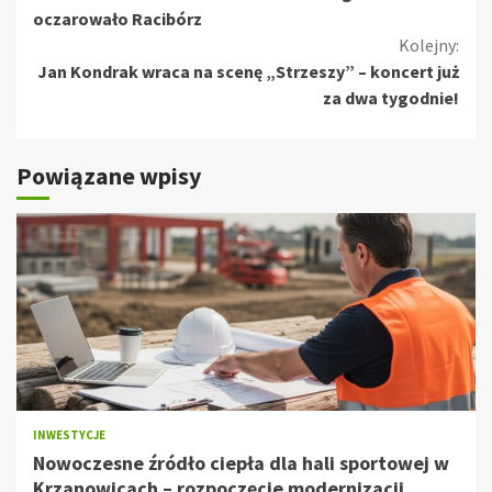
czytanie
oczarowało Racibórz
Kolejny:
Jan Kondrak wraca na scenę „Strzeszy” – koncert już
za dwa tygodnie!
Powiązane wpisy
INWESTYCJE
Nowoczesne źródło ciepła dla hali sportowej w
Krzanowicach – rozpoczęcie modernizacji