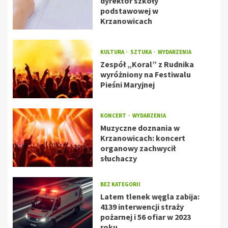
dyrektor szkoły
podstawowej w
Krzanowicach
KULTURA
SZTUKA
WYDARZENIA
Zespół „Koral” z Rudnika
wyróżniony na Festiwalu
Pieśni Maryjnej
KONCERT
WYDARZENIA
Muzyczne doznania w
Krzanowicach: koncert
organowy zachwycił
słuchaczy
BEZ KATEGORII
Latem tlenek węgla zabija:
4139 interwencji straży
pożarnej i 56 ofiar w 2023
roku