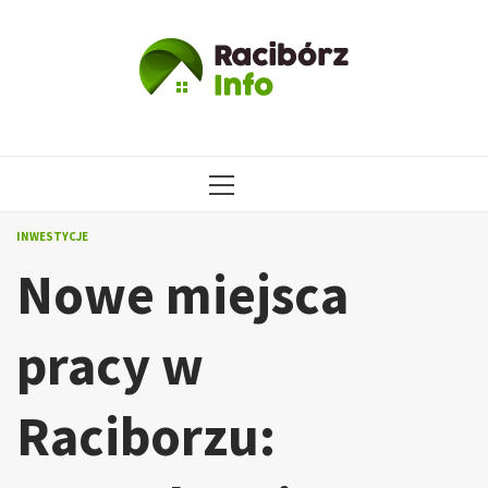
Przejdź
do
treści
MENU
GŁÓWNE
INWESTYCJE
Nowe miejsca
pracy w
Raciborzu: