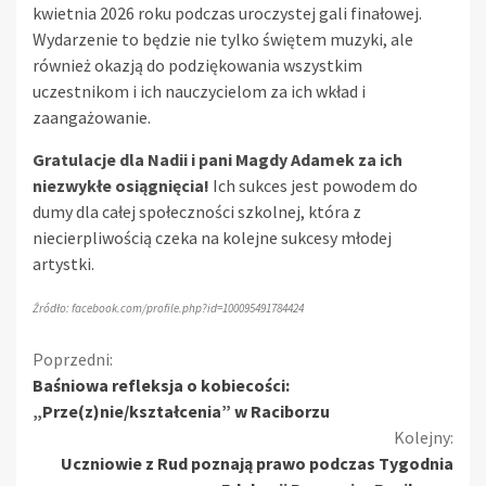
kwietnia 2026 roku podczas uroczystej gali finałowej.
Wydarzenie to będzie nie tylko świętem muzyki, ale
również okazją do podziękowania wszystkim
uczestnikom i ich nauczycielom za ich wkład i
zaangażowanie.
Gratulacje dla Nadii i pani Magdy Adamek za ich
niezwykłe osiągnięcia!
Ich sukces jest powodem do
dumy dla całej społeczności szkolnej, która z
niecierpliwością czeka na kolejne sukcesy młodej
artystki.
Źródło: facebook.com/profile.php?id=100095491784424
Kontynuuj
Poprzedni:
Baśniowa refleksja o kobiecości:
czytanie
„Prze(z)nie/kształcenia” w Raciborzu
Kolejny:
Uczniowie z Rud poznają prawo podczas Tygodnia