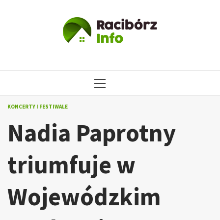
Przejdź
do
treści
MENU
GŁÓWNE
KONCERTY I FESTIWALE
Nadia Paprotny
triumfuje w
Wojewódzkim