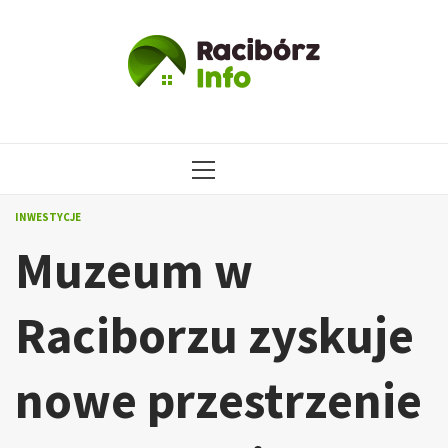
Przejdź
do
treści
MENU
GŁÓWNE
INWESTYCJE
Muzeum w
Raciborzu zyskuje
nowe przestrzenie