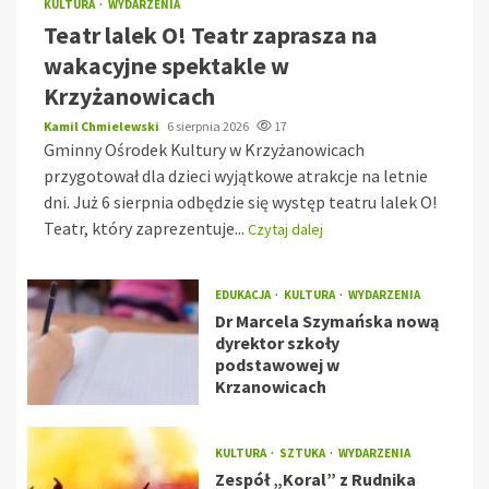
KULTURA
WYDARZENIA
Teatr lalek O! Teatr zaprasza na
wakacyjne spektakle w
Krzyżanowicach
Kamil Chmielewski
6 sierpnia 2026
17
Gminny Ośrodek Kultury w Krzyżanowicach
przygotował dla dzieci wyjątkowe atrakcje na letnie
dni. Już 6 sierpnia odbędzie się występ teatru lalek O!
Teatr, który zaprezentuje...
Czytaj dalej
EDUKACJA
KULTURA
WYDARZENIA
Dr Marcela Szymańska nową
dyrektor szkoły
podstawowej w
Krzanowicach
KULTURA
SZTUKA
WYDARZENIA
Zespół „Koral” z Rudnika