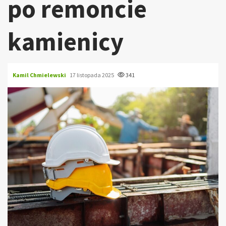
po remoncie
kamienicy
Kamil Chmielewski
17 listopada 2025
341