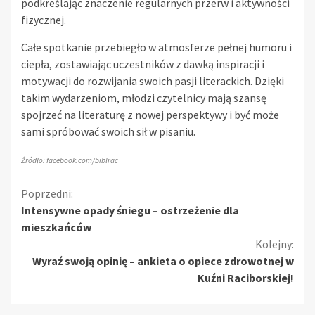
podkreślając znaczenie regularnych przerw i aktywności
fizycznej.
Całe spotkanie przebiegło w atmosferze pełnej humoru i
ciepła, zostawiając uczestników z dawką inspiracji i
motywacji do rozwijania swoich pasji literackich. Dzięki
takim wydarzeniom, młodzi czytelnicy mają szansę
spojrzeć na literaturę z nowej perspektywy i być może
sami spróbować swoich sił w pisaniu.
Źródło: facebook.com/biblrac
Kontynuuj
Poprzedni:
Intensywne opady śniegu – ostrzeżenie dla
czytanie
mieszkańców
Kolejny:
Wyraź swoją opinię – ankieta o opiece zdrowotnej w
Kuźni Raciborskiej!