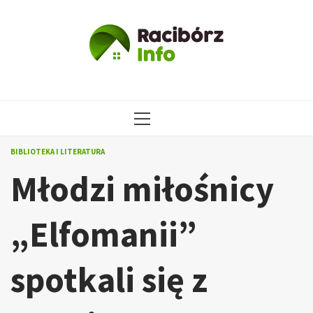
Przejdź
do
treści
MENU
GŁÓWNE
BIBLIOTEKA I LITERATURA
Młodzi miłośnicy
„Elfomanii”
spotkali się z