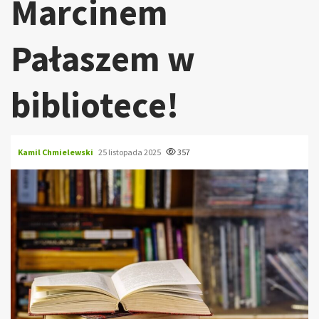
Marcinem
Pałaszem w
bibliotece!
Kamil Chmielewski
25 listopada 2025
357