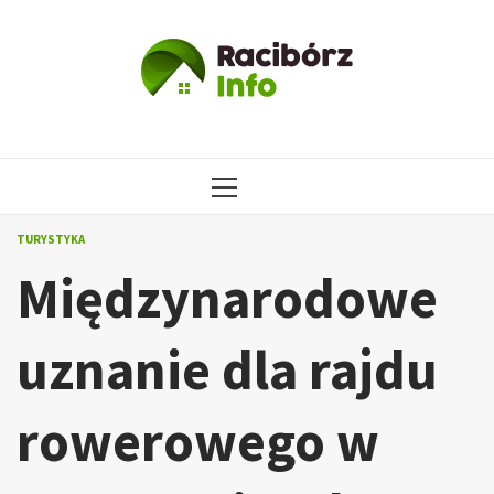
Przejdź
do
treści
MENU
GŁÓWNE
TURYSTYKA
Międzynarodowe
uznanie dla rajdu
rowerowego w