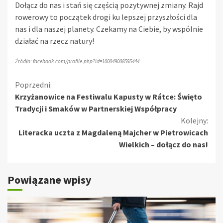
Dołącz do nas i stań się częścią pozytywnej zmiany. Rajd
rowerowy to początek drogi ku lepszej przyszłości dla
nas i dla naszej planety. Czekamy na Ciebie, by wspólnie
działać na rzecz natury!
Źródło: facebook.com/profile.php?id=100049008595444
Kontynuuj
Poprzedni:
Krzyżanowice na Festiwalu Kapusty w Rátce: Święto
czytanie
Tradycji i Smaków w Partnerskiej Współpracy
Kolejny:
Literacka uczta z Magdaleną Majcher w Pietrowicach
Wielkich – dołącz do nas!
Powiązane wpisy