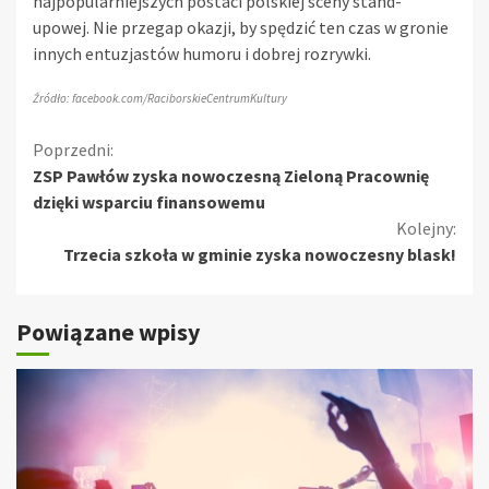
najpopularniejszych postaci polskiej sceny stand-
upowej. Nie przegap okazji, by spędzić ten czas w gronie
innych entuzjastów humoru i dobrej rozrywki.
Źródło: facebook.com/RaciborskieCentrumKultury
Kontynuuj
Poprzedni:
ZSP Pawłów zyska nowoczesną Zieloną Pracownię
czytanie
dzięki wsparciu finansowemu
Kolejny:
Trzecia szkoła w gminie zyska nowoczesny blask!
Powiązane wpisy