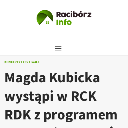
Przejdź
do
treści
MENU
GŁÓWNE
KONCERTY I FESTIWALE
Magda Kubicka
wystąpi w RCK
RDK z programem