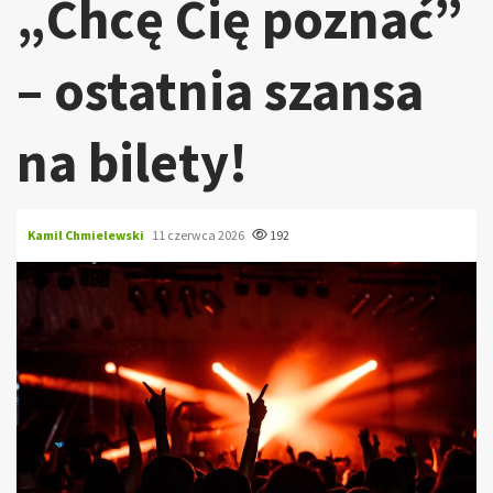
„Chcę Cię poznać”
– ostatnia szansa
na bilety!
Kamil Chmielewski
11 czerwca 2026
192